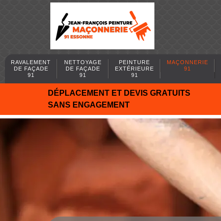
RAVALEMENT
NETTOYAGE
PEINTURE
MAÇONNERIE
DE FAÇADE
DE FAÇADE
EXTÉRIEURE
91
91
91
91
DÉPLACEMENT ET DEVIS GRATUITS
SANS ENGAGEMENT