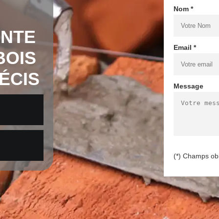
Nom *
INTE
Email *
BOIS
ÉCIS
Message
(*) Champs obl