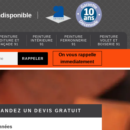
ndisponible
PEINTURE
PEINTURE
PEINTURE
PEINTURE
OITURE ET
INTÉRIEURE
FERRONNERIE
VOLET ET
FAÇADE 91
91
91
BOISERIE 91
On vous rappelle
immediatement
ANDEZ UN DEVIS GRATUIT
nnées