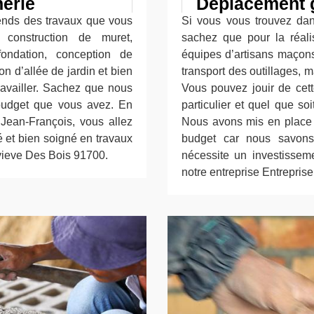
nerie
Déplacement g
pends des travaux que vous
Si vous vous trouvez dan
 construction de muret,
sachez que pour la réal
fondation, conception de
équipes d’artisans maçons
n d’allée de jardin et bien
transport des outillages, m
travailler. Sachez que nous
Vous pouvez jouir de cett
 budget que vous avez. En
particulier et quel que so
 Jean-François, vous allez
Nous avons mis en place ce
é et bien soigné en travaux
budget car nous savons
vieve Des Bois 91700.
nécessite un investisseme
notre entreprise Entrepris