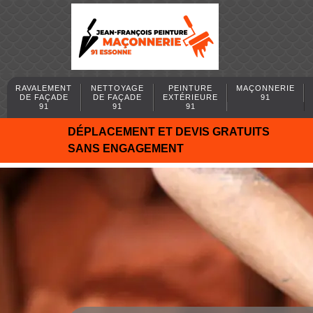
RAVALEMENT
NETTOYAGE
PEINTURE
MAÇONNERIE
DE FAÇADE
DE FAÇADE
EXTÉRIEURE
91
91
91
91
DÉPLACEMENT ET DEVIS GRATUITS
SANS ENGAGEMENT