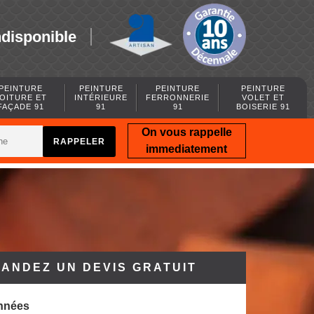
ndisponible
PEINTURE
PEINTURE
PEINTURE
PEINTURE
OITURE ET
INTÉRIEURE
FERRONNERIE
VOLET ET
FAÇADE 91
91
91
BOISERIE 91
On vous rappelle
immediatement
ANDEZ UN DEVIS GRATUIT
nnées