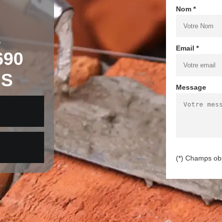
Nom *
E
Email *
690
IS
Message
(*) Champs obl