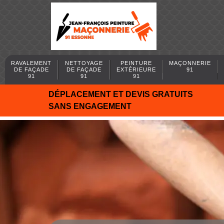
RAVALEMENT
NETTOYAGE
PEINTURE
MAÇONNERIE
DE FAÇADE
DE FAÇADE
EXTÉRIEURE
91
91
91
91
DÉPLACEMENT ET DEVIS GRATUITS
SANS ENGAGEMENT