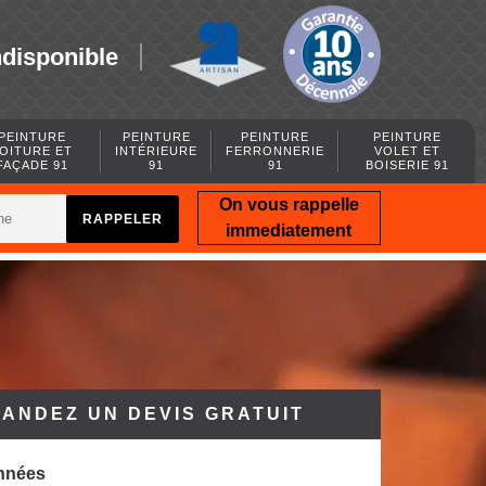
ndisponible
PEINTURE
PEINTURE
PEINTURE
PEINTURE
OITURE ET
INTÉRIEURE
FERRONNERIE
VOLET ET
FAÇADE 91
91
91
BOISERIE 91
On vous rappelle
immediatement
ANDEZ UN DEVIS GRATUIT
nnées