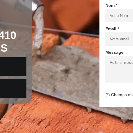
Nom *
E
Email *
410
IS
Message
(*) Champs obl