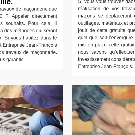
lle.
Si vous vous trouvez dans 
réalisation de vos trav
 travaux de maçonnerie que
maçons se déplaceront g
10 ? Appeler directement
outillages, matériaux et p
s souhaits. Pour cela, il
jouir de cette gratuite qu
era des méthodes qui seront
quel que soit l’envergur
x. Si vous habitez dans le
mis en place cette gratuit
à Entreprise Jean-François
nous savons qu’effectue
os travaux de maçonnerie.
investissement considérable
ous garantis.
Entreprise Jean-François.