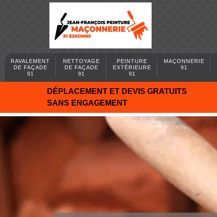
RAVALEMENT
NETTOYAGE
PEINTURE
MAÇONNERIE
DE FAÇADE
DE FAÇADE
EXTÉRIEURE
91
91
91
91
DÉPLACEMENT ET DEVIS GRATUITS
SANS ENGAGEMENT