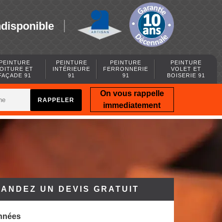
ndisponible
PEINTURE
PEINTURE
PEINTURE
PEINTURE
OITURE ET
INTÉRIEURE
FERRONNERIE
VOLET ET
FAÇADE 91
91
91
BOISERIE 91
On vous rappelle
immediatement
ANDEZ UN DEVIS GRATUIT
nnées