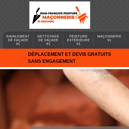
RAVALEMENT
NETTOYAGE
PEINTURE
MAÇONNERIE
DE FAÇADE
DE FAÇADE
EXTÉRIEURE
91
91
91
91
DÉPLACEMENT ET DEVIS GRATUITS
SANS ENGAGEMENT