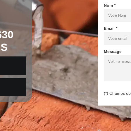
Nom *
E
Email *
630
IS
Message
(*) Champs obl