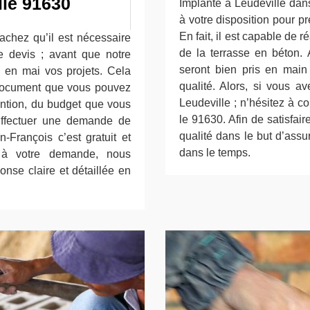
le 91630
Implanté à Leudeville dan
à votre disposition pour 
En fait, il est capable de
achez qu’il est nécessaire
de la terrasse en béton. 
devis ; avant que notre
seront bien pris en main
e en mai vos projets. Cela
qualité. Alors, si vous a
e document que vous pouvez
Leudeville ; n’hésitez à c
ention, du budget que vous
le 91630. Afin de satisfaire
Effectuer une demande de
qualité dans le but d’assu
-François c’est gratuit et
dans le temps.
 à votre demande, nous
onse claire et détaillée en