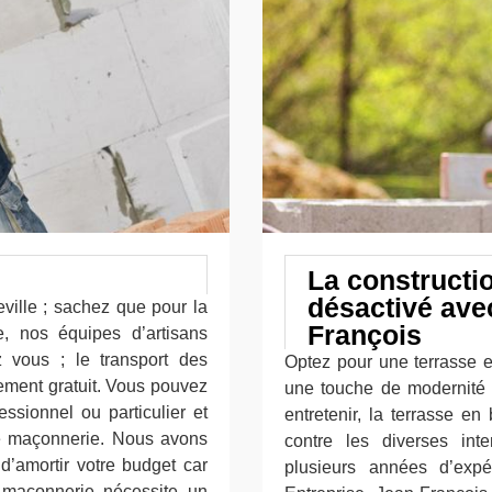
La constructi
désactivé ave
ville ; sachez que pour la
François
, nos équipes d’artisans
 vous ; le transport des
Optez pour une terrasse e
lement gratuit. Vous pouvez
une touche de modernité d
essionnel ou particulier et
entretenir, la terrasse e
de maçonnerie. Nous avons
contre les diverses int
 d’amortir votre budget car
plusieurs années d’expé
 maçonnerie nécessite un