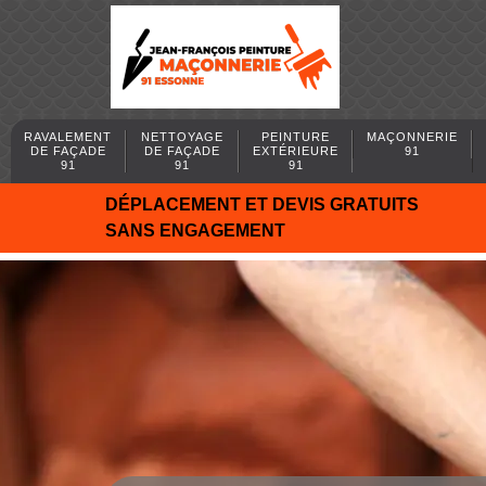
RAVALEMENT
NETTOYAGE
PEINTURE
MAÇONNERIE
DE FAÇADE
DE FAÇADE
EXTÉRIEURE
91
91
91
91
DÉPLACEMENT ET DEVIS GRATUITS
SANS ENGAGEMENT