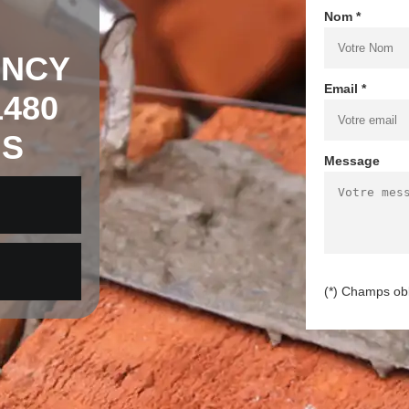
Nom *
INCY
Email *
480
IS
Message
(*) Champs obl