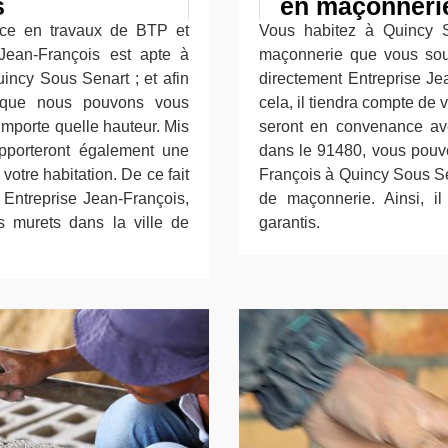
s
en maçonnerie
nce en travaux de BTP et
Vous habitez à Quincy 
 Jean-François est apte à
maçonnerie que vous souh
incy Sous Senart ; et afin
directement Entreprise Je
z que nous pouvons vous
cela, il tiendra compte de
'importe quelle hauteur. Mis
seront en convenance ave
 apporteront également une
dans le 91480, vous pouve
otre habitation. De ce fait
François à Quincy Sous Se
e Entreprise Jean-François,
de maçonnerie. Ainsi, il
s murets dans la ville de
garantis.