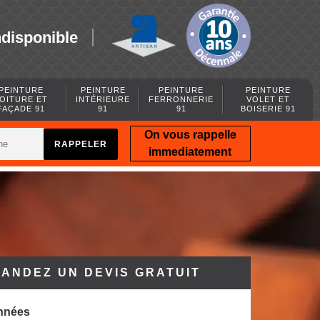
ndisponible
PEINTURE
PEINTURE
PEINTURE
PEINTURE
OITURE ET
INTÉRIEURE
FERRONNERIE
VOLET ET
FAÇADE 91
91
91
BOISERIE 91
On vous rappelle
immediatement
ANDEZ UN DEVIS GRATUIT
nnées