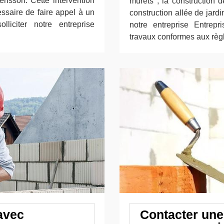
risson. Cette intervention
murets ; la construction 
essaire de faire appel à un
construction allée de jard
lliciter notre entreprise
notre entreprise Entrep
travaux conformes aux règl
avec
Contacter une 