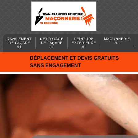
RAVALEMENT
NETTOYAGE
PEINTURE
MAÇONNERIE
DE FAÇADE
DE FAÇADE
EXTÉRIEURE
91
91
91
91
DÉPLACEMENT ET DEVIS GRATUITS
SANS ENGAGEMENT