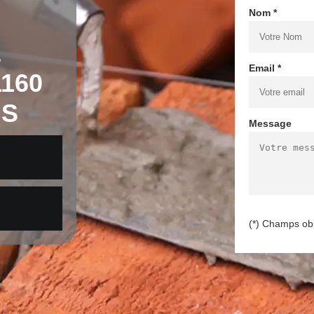
Nom *
E
Email *
160
IS
Message
(*) Champs obl