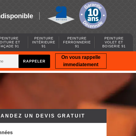
ndisponible
PEINTURE
PEINTURE
PEINTURE
PEINTURE
OITURE ET
INTÉRIEURE
FERRONNERIE
VOLET ET
FAÇADE 91
91
91
BOISERIE 91
On vous rappelle
immediatement
ANDEZ UN DEVIS GRATUIT
nnées