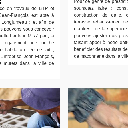
s
Pour ce genre de prestati
souhaitez faire : cons
nce en travaux de BTP et
construction de dalle, 
 Jean-François est apte à
terrasse, rehaussement de 
 Longjumeau ; et afin de
d’autres ; de la superfici
ous pouvons vous concevoir
pouvons ajuster nos pres
elle hauteur. Mis à part, la
faisant appel à notre ent
ont également une touche
bénéficier des résultats d
 habitation. De ce fait ;
de maçonnerie dans la vil
 Entreprise Jean-François,
s murets dans la ville de