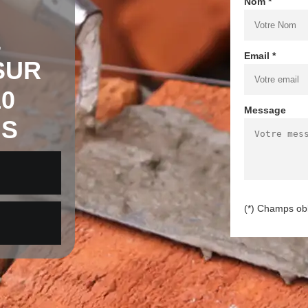
Nom *
E
Email *
SUR
0
Message
IS
(*) Champs obl