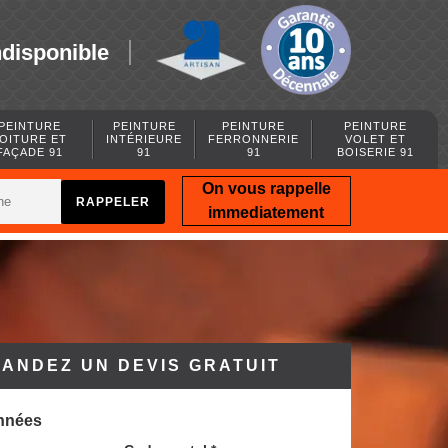
ndisponible
PEINTURE
PEINTURE
PEINTURE
PEINTURE
OITURE ET
INTÉRIEURE
FERRONNERIE
VOLET ET
FAÇADE 91
91
91
BOISERIE 91
On vous rappelle
immediatement
ANDEZ UN DEVIS GRATUIT
nnées