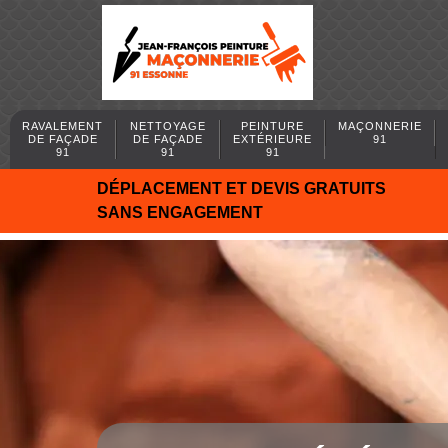
RAVALEMENT
NETTOYAGE
PEINTURE
MAÇONNERIE
DE FAÇADE
DE FAÇADE
EXTÉRIEURE
91
91
91
91
DÉPLACEMENT ET DEVIS GRATUITS
SANS ENGAGEMENT