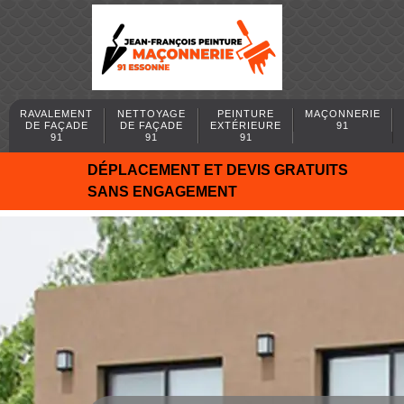
RAVALEMENT
NETTOYAGE
PEINTURE
MAÇONNERIE
DE FAÇADE
DE FAÇADE
EXTÉRIEURE
91
91
91
91
DÉPLACEMENT ET DEVIS GRATUITS
SANS ENGAGEMENT