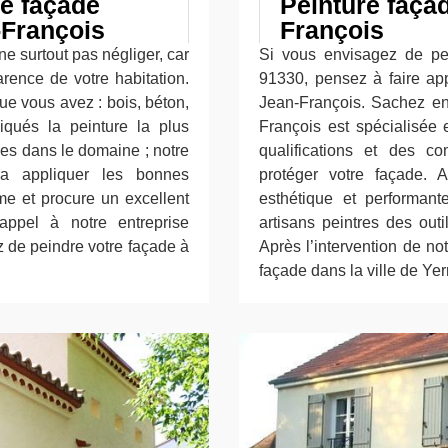
re façade
Peinture faça
-François
François
ne surtout pas négliger, car
Si vous envisagez de pei
arence de votre habitation.
91330, pensez à faire app
ue vous avez : bois, béton,
Jean-François. Sachez en 
liqués la peinture la plus
François est spécialisée
es dans le domaine ; notre
qualifications et des c
ura appliquer les bonnes
protéger votre façade. 
me et procure un excellent
esthétique et performan
 appel à notre entreprise
artisans peintres des outi
z de peindre votre façade à
Après l’intervention de no
façade dans la ville de Ye