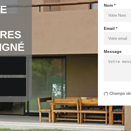
Nom *
DE
Email *
RRES
OIGNÉ
Message
(*) Champs obl