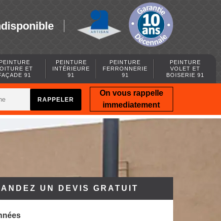
ndisponible
PEINTURE
PEINTURE
PEINTURE
PEINTURE
OITURE ET
INTÉRIEURE
FERRONNERIE
VOLET ET
FAÇADE 91
91
91
BOISERIE 91
On vous rappelle
immediatement
ANDEZ UN DEVIS GRATUIT
nnées