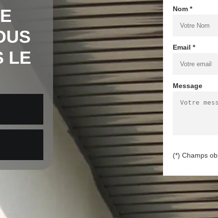
Nom *
DE
OUS
Email *
S LE
Message
(*) Champs obl