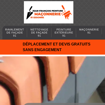
RAVALEMENT
NETTOYAGE
PEINTURE
MAÇONNERIE
DE FAÇADE
DE FAÇADE
EXTÉRIEURE
91
91
91
91
DÉPLACEMENT ET DEVIS GRATUITS
SANS ENGAGEMENT