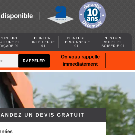
ndisponible
PEINTURE
PEINTURE
PEINTURE
PEINTURE
OITURE ET
INTÉRIEURE
FERRONNERIE
VOLET ET
FAÇADE 91
91
91
BOISERIE 91
On vous rappelle
immediatement
ANDEZ UN DEVIS GRATUIT
nnées