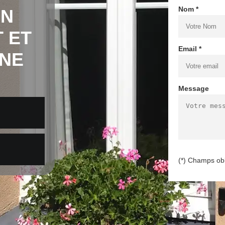
Nom *
EN
 ET
Email *
SNE
Message
(*) Champs obl