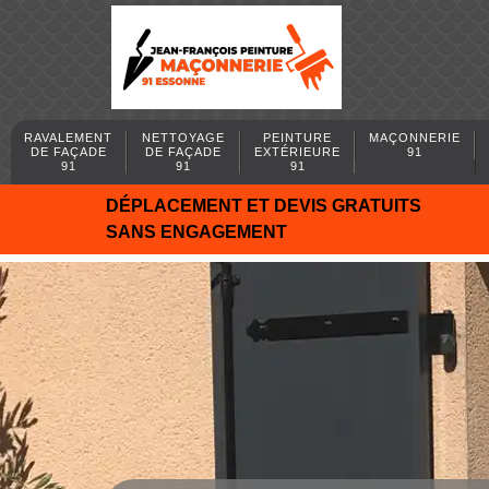
RAVALEMENT
NETTOYAGE
PEINTURE
MAÇONNERIE
DE FAÇADE
DE FAÇADE
EXTÉRIEURE
91
91
91
91
DÉPLACEMENT ET DEVIS GRATUITS
SANS ENGAGEMENT