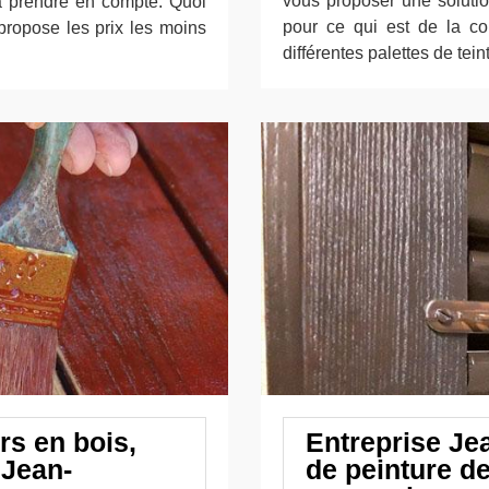
vous proposer une solutio
 à prendre en compte. Quoi
pour ce qui est de la cou
 propose les prix les moins
différentes palettes de tein
rs en bois,
Entreprise Je
 Jean-
de peinture de