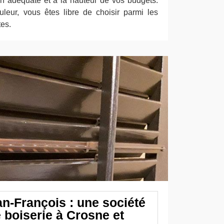
n adéquate et à la hauteur de vos budgets.
leur, vous êtes libre de choisir parmi les
tes.
an-François : une société
 boiserie à Crosne et