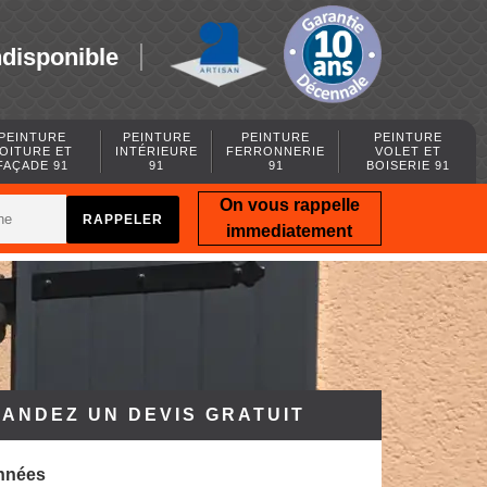
ndisponible
PEINTURE
PEINTURE
PEINTURE
PEINTURE
OITURE ET
INTÉRIEURE
FERRONNERIE
VOLET ET
FAÇADE 91
91
91
BOISERIE 91
On vous rappelle
immediatement
ANDEZ UN DEVIS GRATUIT
nnées