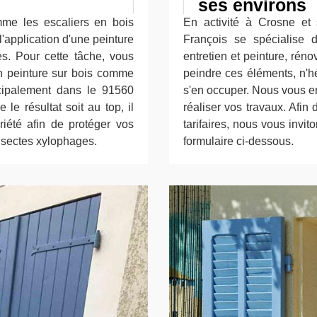
ses environs
mme les escaliers en bois
En activité à Crosne et s
'application d'une peinture
François se spécialise d
res. Pour cette tâche, vous
entretien et peinture, rén
en peinture sur bois comme
peindre ces éléments, n'hé
incipalement dans le 91560
s'en occuper. Nous vous en
le résultat soit au top, il
réaliser vos travaux. Afin
riété afin de protéger vos
tarifaires, nous vous invi
insectes xylophages.
formulaire ci-dessous.