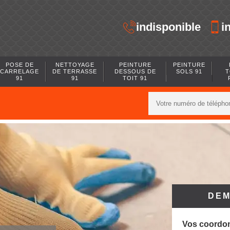
indisponible
i
POSE DE
NETTOYAGE
PEINTURE
PEINTURE
CARRELAGE
DE TERRASSE
DESSOUS DE
SOLS 91
T
91
91
TOIT 91
DEM
Vos coordo