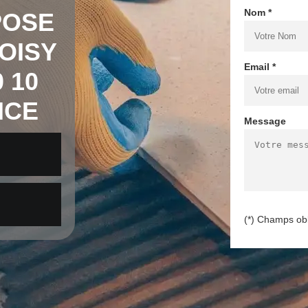
Nom *
POSE
OISY
Email *
 10
NCE
Message
(*) Champs obl