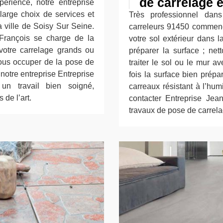
de carrelage e
périence, notre entreprise
large choix de services et
Très professionnel dan
 ville de Soisy Sur Seine.
carreleurs 91450 commenc
n-François se charge de la
votre sol extérieur dans l
votre carrelage grands ou
préparer la surface ; nett
ous occuper de la pose de
traiter le sol ou le mur a
 notre entreprise Entreprise
fois la surface bien prép
un travail bien soigné,
carreaux résistant à l’hum
 de l’art.
contacter Entreprise Jea
travaux de pose de carrela