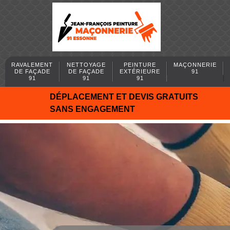
RAVALEMENT
NETTOYAGE
PEINTURE
MAÇONNERIE
DE FAÇADE
DE FAÇADE
EXTÉRIEURE
91
91
91
91
DÉPLACEMENT ET DEVIS GRATUITS
SANS ENGAGEMENT