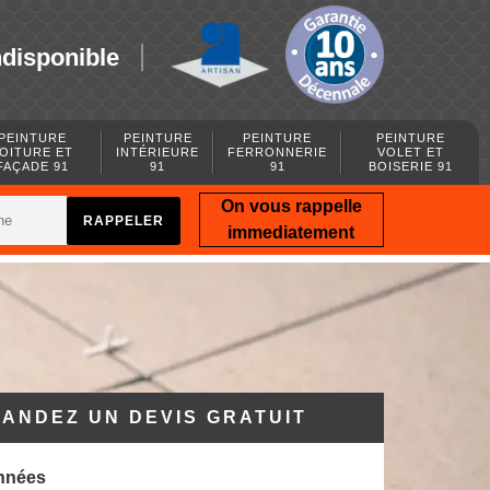
ndisponible
PEINTURE
PEINTURE
PEINTURE
PEINTURE
OITURE ET
INTÉRIEURE
FERRONNERIE
VOLET ET
FAÇADE 91
91
91
BOISERIE 91
On vous rappelle
immediatement
ANDEZ UN DEVIS GRATUIT
nnées