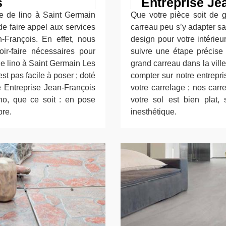
s
Entreprise Je
e de lino à Saint Germain
Que votre pièce soit de g
 de faire appel aux services
carreau peu s’y adapter sa
-François. En effet, nous
design pour votre intérieur
r-faire nécessaires pour
suivre une étape précise
de lino à Saint Germain Les
grand carreau dans la vil
est pas facile à poser ; doté
compter sur notre entrepr
e Entreprise Jean-François
votre carrelage ; nos carr
ino, que ce soit : en pose
votre sol est bien plat, 
bre.
inesthétique.