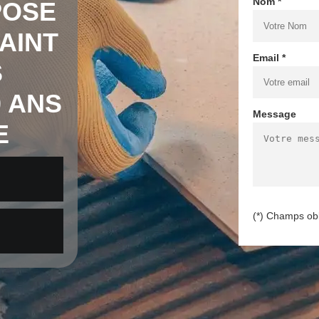
Nom *
POSE
AINT
Email *
S
0 ANS
Message
E
(*) Champs obl