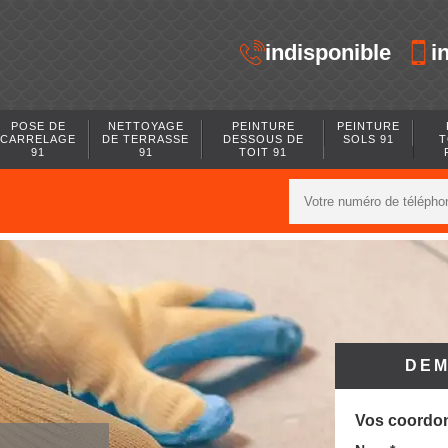
indisponible
i
POSE DE
NETTOYAGE
PEINTURE
PEINTURE
CARRELAGE
DE TERRASSE
DESSOUS DE
SOLS 91
T
91
91
TOIT 91
DEM
Vos coordo