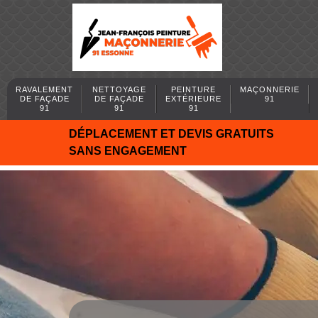
RAVALEMENT
NETTOYAGE
PEINTURE
MAÇONNERIE
DE FAÇADE
DE FAÇADE
EXTÉRIEURE
91
91
91
91
DÉPLACEMENT ET DEVIS GRATUITS
SANS ENGAGEMENT