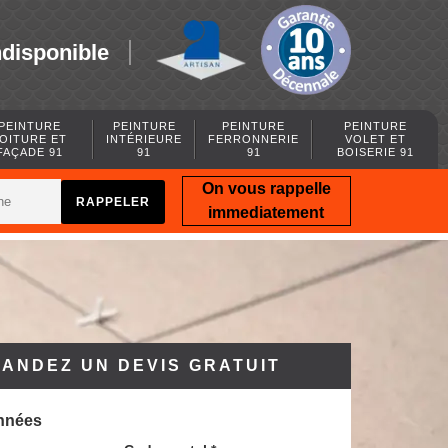
ndisponible
PEINTURE
PEINTURE
PEINTURE
PEINTURE
OITURE ET
INTÉRIEURE
FERRONNERIE
VOLET ET
FAÇADE 91
91
91
BOISERIE 91
On vous rappelle
immediatement
ANDEZ UN DEVIS GRATUIT
nnées