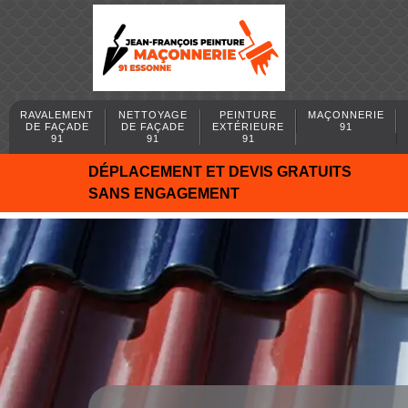
RAVALEMENT
NETTOYAGE
PEINTURE
MAÇONNERIE
DE FAÇADE
DE FAÇADE
EXTÉRIEURE
91
91
91
91
DÉPLACEMENT ET DEVIS GRATUITS
SANS ENGAGEMENT