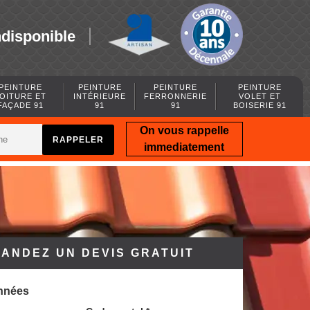
ndisponible
PEINTURE
PEINTURE
PEINTURE
PEINTURE
OITURE ET
INTÉRIEURE
FERRONNERIE
VOLET ET
FAÇADE 91
91
91
BOISERIE 91
On vous rappelle
immediatement
ANDEZ UN DEVIS GRATUIT
nnées