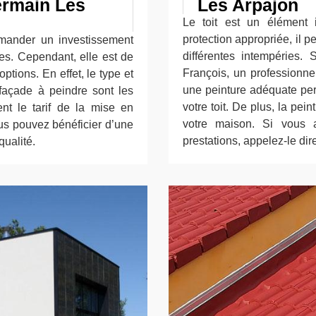
ermain Les
Les Arpajon
Le toit est un élément 
protection appropriée, il p
emander un investissement
différentes intempéries. 
res. Cependant, elle est de
François, un professionnel
ptions. En effet, le type et
une peinture adéquate per
 façade à peindre sont les
votre toit. De plus, la pei
nt le tarif de la mise en
votre maison. Si vous 
us pouvez bénéficier d’une
prestations, appelez-le dir
ualité.