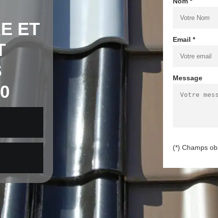
Nom *
E ET
Email *
T
S
Message
0
(*) Champs obl