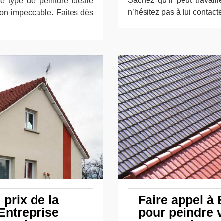
Sachez qu’il peut travail
le type de peinture idéale
n’hésitez pas à lui contact
tion impeccable. Faites dès
 prix de la
Faire appel à
Entreprise
pour peindre 