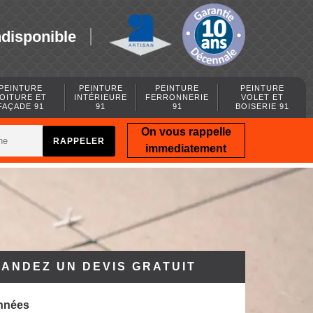
ndisponible
PEINTURE
PEINTURE
PEINTURE
PEINTURE
OITURE ET
INTÉRIEURE
FERRONNERIE
VOLET ET
FAÇADE 91
91
91
BOISERIE 91
On vous rappelle
immediatement
ANDEZ UN DEVIS GRATUIT
nnées