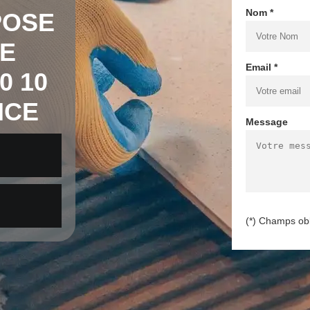
Nom *
POSE
E
Email *
0 10
NCE
Message
(*) Champs obl