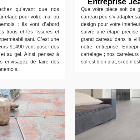
Entreprise Je
sachez qu’avant que nos
Que votre pièce soit de g
rrelage pour votre mur ou
carreau peu s’y adapter sa
nemois ; ils vont d’abord
design pour votre intérieur
es trous et les fissures et
suivre une étape précise
imperméabilisant. C’est une
grand carreau dans la vi
leurs 91490 vont poser des
notre entreprise Entrep
 et au gel. Ainsi, pensez à
carrelage ; nos carreleurs
us envisagez de faire des
sol est bien plat, si ce n’e
annemois.