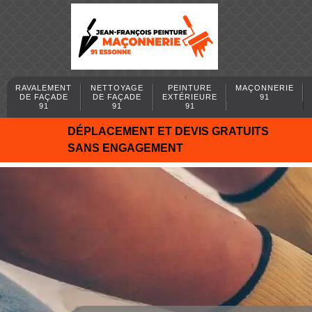
RAVALEMENT
NETTOYAGE
PEINTURE
MAÇONNERIE
DE FAÇADE
DE FAÇADE
EXTÉRIEURE
91
91
91
91
DÉPLACEMENT ET DEVIS GRATUITS
SANS ENGAGEMENT