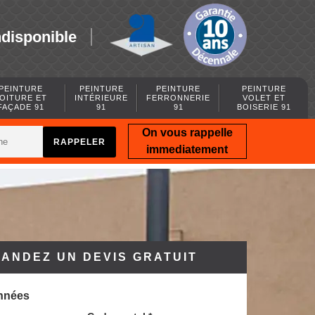
ndisponible
PEINTURE
PEINTURE
PEINTURE
PEINTURE
OITURE ET
INTÉRIEURE
FERRONNERIE
VOLET ET
FAÇADE 91
91
91
BOISERIE 91
On vous rappelle
immediatement
ANDEZ UN DEVIS GRATUIT
nnées