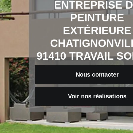
ENTREPRISE 
PEINTURE
EXTÉRIEURE
CHATIGNONVIL
91410 TRAVAIL S
Nous contacter
Voir nos réalisations