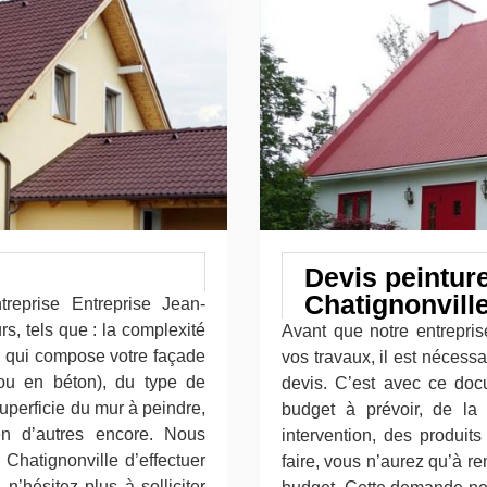
Devis peinture
Chatignonville
reprise Entreprise Jean-
rs, tels que : la complexité
Avant que notre entrepri
u qui compose votre façade
vos travaux, il est néces
 ou en béton), du type de
devis. C’est avec ce do
superficie du mur à peindre,
budget à prévoir, de la 
en d’autres encore. Nous
intervention, des produit
 Chatignonville d’effectuer
faire, vous n’aurez qu’à r
n’hésitez plus à solliciter