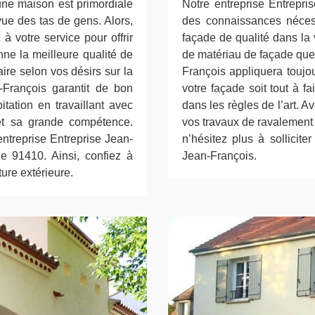
dune maison est primordiale
Notre entreprise Entrepri
vue des tas de gens. Alors,
des connaissances néces
à votre service pour offrir
façade de qualité dans la 
ne la meilleure qualité de
de matériau de façade que 
aire selon vos désirs sur la
François appliquera toujo
n-François garantit de bon
votre façade soit tout à f
itation en travaillant avec
dans les règles de l’art. 
 et sa grande compétence.
vos travaux de ravalement 
'entreprise Entreprise Jean-
n’hésitez plus à sollicite
le 91410. Ainsi, confiez à
Jean-François.
ture extérieure.