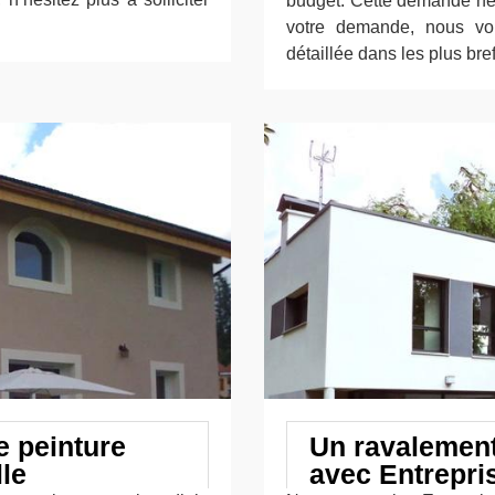
budget. Cette demande ne v
votre demande, nous vou
détaillée dans les plus bref
e peinture
Un ravalement
lle
avec Entrepri