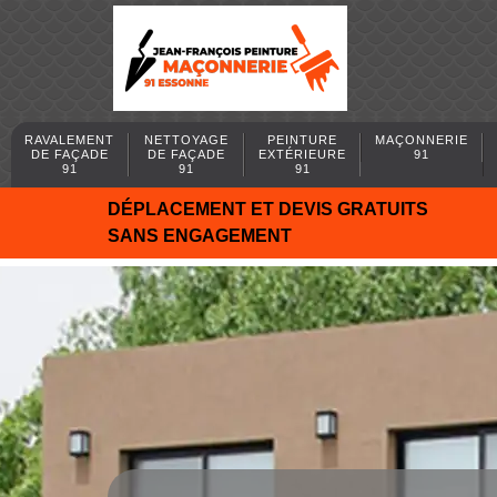
RAVALEMENT
NETTOYAGE
PEINTURE
MAÇONNERIE
DE FAÇADE
DE FAÇADE
EXTÉRIEURE
91
91
91
91
DÉPLACEMENT ET DEVIS GRATUITS
SANS ENGAGEMENT