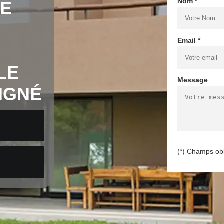
Nom *
DE
Email *
LE
Message
OIGNÉ
(*) Champs obl