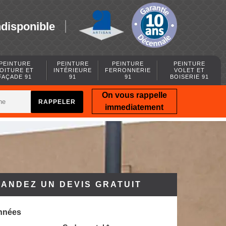
ndisponible
PEINTURE
PEINTURE
PEINTURE
PEINTURE
OITURE ET
INTÉRIEURE
FERRONNERIE
VOLET ET
FAÇADE 91
91
91
BOISERIE 91
On vous rappelle
immediatement
ANDEZ UN DEVIS GRATUIT
nnées