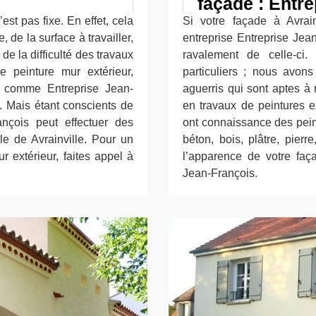
façade : Entr
est pas fixe. En effet, cela
Si votre façade à Avrai
 de la surface à travailler,
entreprise Entreprise Jea
de la difficulté des travaux
ravalement de celle-ci.
de peinture mur extérieur,
particuliers ; nous avons
el comme Entreprise Jean-
aguerris qui sont aptes à
 Mais étant conscients de
en travaux de peintures ex
ançois peut effectuer des
ont connaissance des peint
le de Avrainville. Pour un
béton, bois, plâtre, pierr
r extérieur, faites appel à
l’apparence de votre faça
Jean-François.