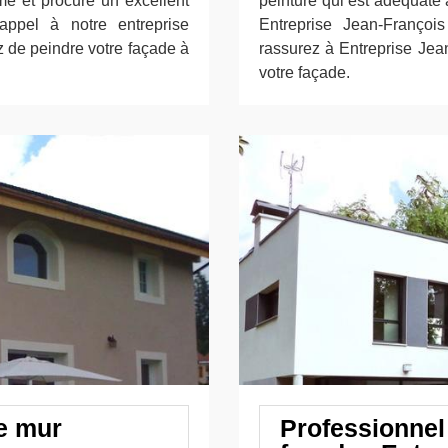
me et procure un excellent
peinture qui est adéquate a
 appel à notre entreprise
Entreprise Jean-François
z de peindre votre façade à
rassurez à Entreprise Jean
votre façade.
re mur
Professionnel 