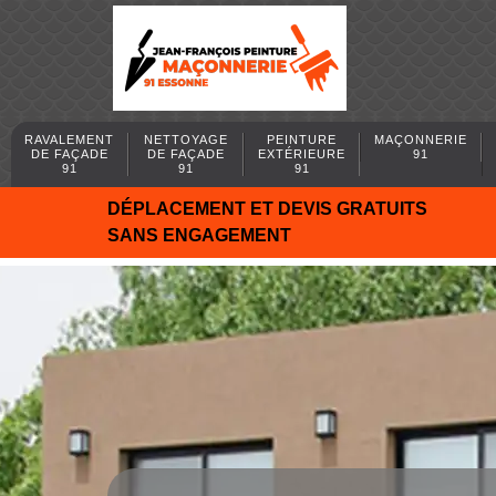
RAVALEMENT
NETTOYAGE
PEINTURE
MAÇONNERIE
DE FAÇADE
DE FAÇADE
EXTÉRIEURE
91
91
91
91
DÉPLACEMENT ET DEVIS GRATUITS
SANS ENGAGEMENT