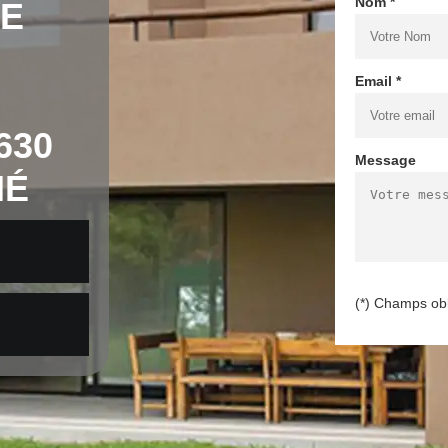
Nom *
DE
Email *
630
Message
NÉ
(*) Champs obl