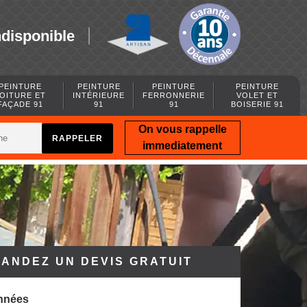
ndisponible
PEINTURE
PEINTURE
PEINTURE
PEINTURE
OITURE ET
INTÉRIEURE
FERRONNERIE
VOLET ET
FAÇADE 91
91
91
BOISERIE 91
On vous rappelle
immediatement
ANDEZ UN DEVIS GRATUIT
nnées