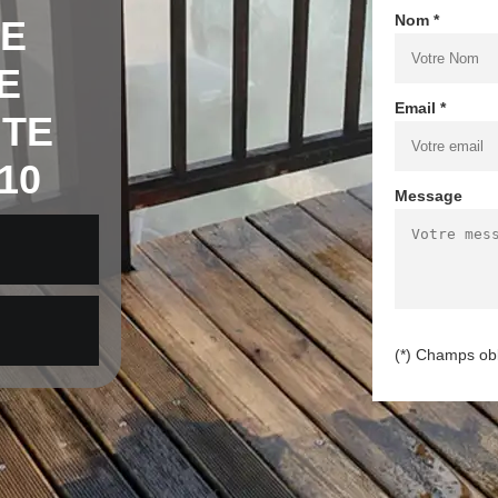
Nom *
DE
E
Email *
NTE
10
Message
(*) Champs obl