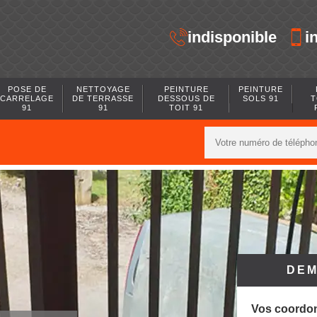
indisponible
i
POSE DE
NETTOYAGE
PEINTURE
PEINTURE
CARRELAGE
DE TERRASSE
DESSOUS DE
SOLS 91
T
91
91
TOIT 91
DEM
Vos coordo