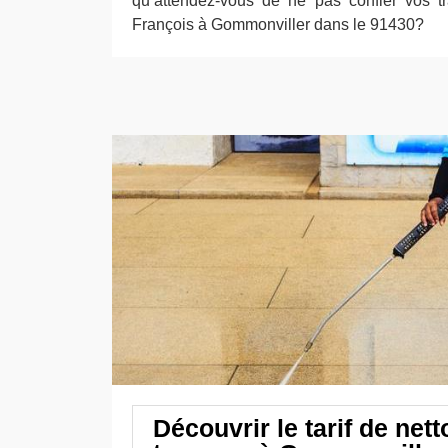
qu’attendez-vous de ne pas confier vos t
François à Gommonviller dans le 91430?
Découvrir le tarif de net