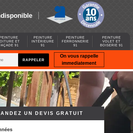
ndisponible
PEINTURE
PEINTURE
PEINTURE
PEINTURE
OITURE ET
INTÉRIEURE
FERRONNERIE
VOLET ET
FAÇADE 91
91
91
BOISERIE 91
On vous rappelle
immediatement
ANDEZ UN DEVIS GRATUIT
nnées