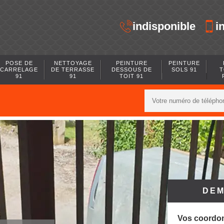
indisponible
i
POSE DE
NETTOYAGE
PEINTURE
PEINTURE
CARRELAGE
DE TERRASSE
DESSOUS DE
SOLS 91
T
91
91
TOIT 91
DEM
Vos coordo