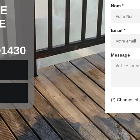
Nom *
DE
E
Email *
1430
Message
(*) Champs obl