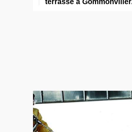
terrasse à Gommonviller