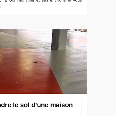
sol à Gommonviller et ses environs et vous
.
re le sol d’une maison