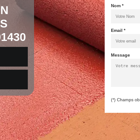
Nom *
EN
LS
Email *
1430
Message
(*) Champs obl