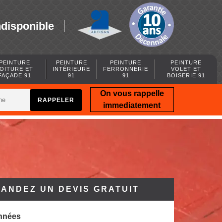
ndisponible
PEINTURE
PEINTURE
PEINTURE
PEINTURE
OITURE ET
INTÉRIEURE
FERRONNERIE
VOLET ET
FAÇADE 91
91
91
BOISERIE 91
On vous rappelle
immediatement
ANDEZ UN DEVIS GRATUIT
nnées