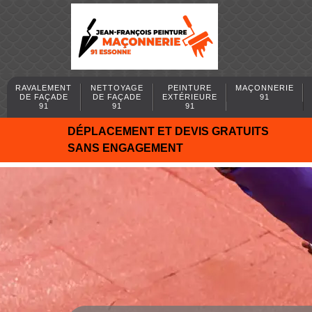
RAVALEMENT
NETTOYAGE
PEINTURE
MAÇONNERIE
DE FAÇADE
DE FAÇADE
EXTÉRIEURE
91
91
91
91
DÉPLACEMENT ET DEVIS GRATUITS
SANS ENGAGEMENT