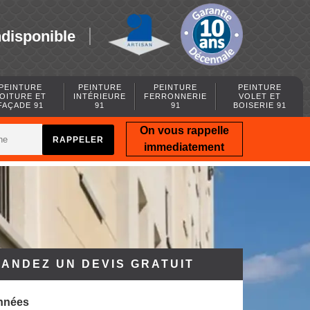
ndisponible
PEINTURE
PEINTURE
PEINTURE
PEINTURE
OITURE ET
INTÉRIEURE
FERRONNERIE
VOLET ET
FAÇADE 91
91
91
BOISERIE 91
On vous rappelle
immediatement
ANDEZ UN DEVIS GRATUIT
nnées