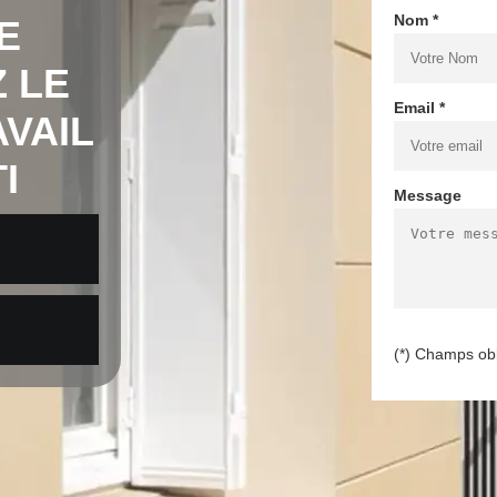
Nom *
E
 LE
Email *
AVAIL
I
Message
(*) Champs obl