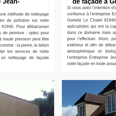
e Jean-
de façade à G
Si vous avez l'intention d'
confiance à l'entreprise E
 une méthode de nettoyage
Gometz Le Chatel 91940 
res de pollution sur votre
spécialistes qui ont la ca
 91940. Pour débarrasser
dans ce domaine mais ay
s de peinture ; optez pour
pour l'effectuer. Alors,
à haute pression peut être
extérieur et afin de débar
comme : la pierre, le béton
atmosphérique et biolo
iter les services de notre
l'entreprise Entreprise J
r un nettoyage de façade
votre façade en toute assu