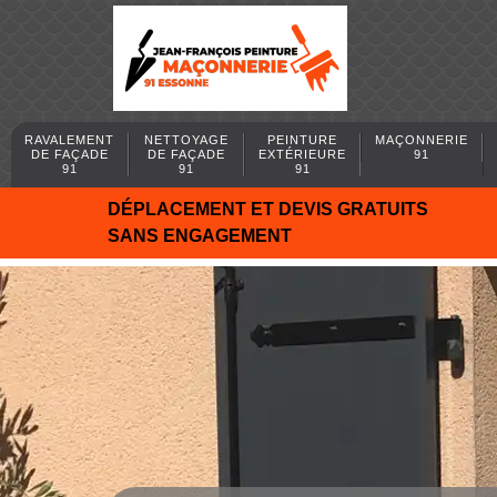
RAVALEMENT
NETTOYAGE
PEINTURE
MAÇONNERIE
DE FAÇADE
DE FAÇADE
EXTÉRIEURE
91
91
91
91
DÉPLACEMENT ET DEVIS GRATUITS
SANS ENGAGEMENT