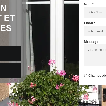
Nom *
EN
 ET
Email *
RES
Message
(*) Champs obl