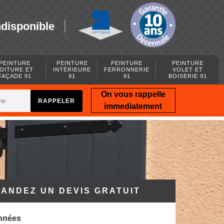
ndisponible
PEINTURE
PEINTURE
PEINTURE
PEINTURE
OITURE ET
INTÉRIEURE
FERRONNERIE
VOLET ET
FAÇADE 91
91
91
BOISERIE 91
On vous rappelle
immediatement
ANDEZ UN DEVIS GRATUIT
nnées