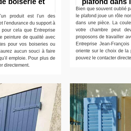
e boiserie et
plafond dans 
Bien que souvent oublié par
le plafond joue un rôle no
'un produit est l'un des
dans une pièce. La couleur
et l'endurance du support à
votre chambre peut de
 pour cela que Entreprise
proposons de travailler a
e peinture de qualité avec
Entreprise Jean-François 
stes pour vos boiseries ou
oriente sur le choix de la
'aurez aucun souci à faire
pouvez le contacter directe
qu'il emploie. Pour plus de
er directement.