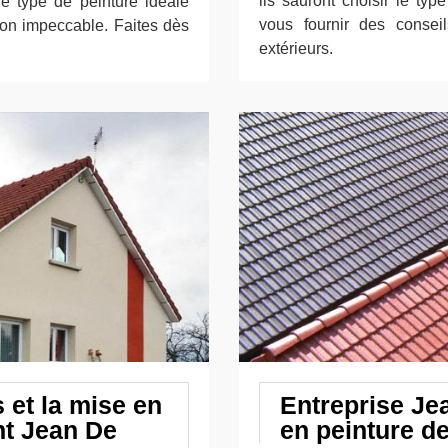
ils sauront choisir le ty
le type de peinture idéale
vous fournir des consei
tion impeccable. Faites dès
extérieurs.
 et la mise en
Entreprise Je
nt Jean De
en peinture de