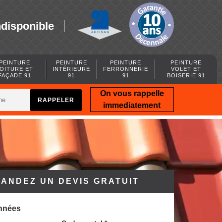
ndisponible
PEINTURE
PEINTURE
PEINTURE
PEINTURE
OITURE ET
INTÉRIEURE
FERRONNERIE
VOLET ET
FAÇADE 91
91
91
BOISERIE 91
On vous rappelle
immediatement
ANDEZ UN DEVIS GRATUIT
nnées