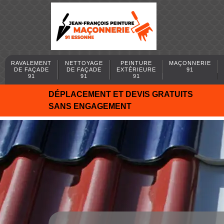
RAVALEMENT
NETTOYAGE
PEINTURE
MAÇONNERIE
DE FAÇADE
DE FAÇADE
EXTÉRIEURE
91
91
91
91
DÉPLACEMENT ET DEVIS GRATUITS
SANS ENGAGEMENT