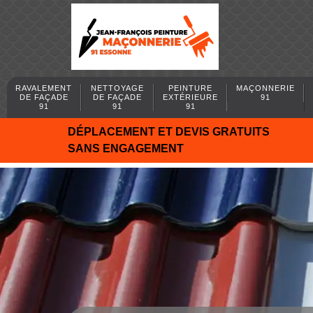
RAVALEMENT
NETTOYAGE
PEINTURE
MAÇONNERIE
DE FAÇADE
DE FAÇADE
EXTÉRIEURE
91
91
91
91
DÉPLACEMENT ET DEVIS GRATUITS
SANS ENGAGEMENT