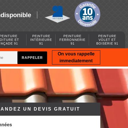
ndisponible
PEINTURE
PEINTURE
PEINTURE
PEINTURE
OITURE ET
INTÉRIEURE
FERRONNERIE
VOLET ET
FAÇADE 91
91
91
BOISERIE 91
On vous rappelle
immediatement
ANDEZ UN DEVIS GRATUIT
nnées