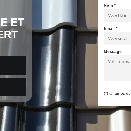
Nom *
E ET
Email *
ERT
Message
(*) Champs obl