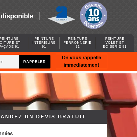
ndisponible
PEINTURE
PEINTURE
PEINTURE
PEINTURE
OITURE ET
INTÉRIEURE
FERRONNERIE
VOLET ET
FAÇADE 91
91
91
BOISERIE 91
On vous rappelle
immediatement
ANDEZ UN DEVIS GRATUIT
nnées