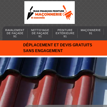
RAVALEMENT
NETTOYAGE
PEINTURE
MAÇONNERIE
DE FAÇADE
DE FAÇADE
EXTÉRIEURE
91
91
91
91
DÉPLACEMENT ET DEVIS GRATUITS
SANS ENGAGEMENT