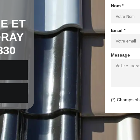
Nom *
E ET
Email *
DRAY
830
Message
(*) Champs obl