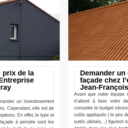
 prix de la
Demander un d
Entreprise
façade chez l’
dray
Jean-Françoi
Avant que notre équipe i
d’abord à faire votre 
emander un investissement
connaitre le budget nécessa
res. Cependant, elle est de
coûts appliqués ( le prix d
ptions. En effet, le type et
outils utilisés…) figurent
 façade à peindre sont les