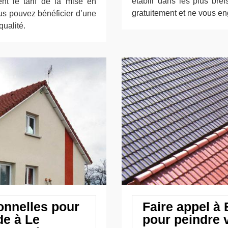
établir dans les plus bref
nt le tarif de la mise en
gratuitement et ne vous en
us pouvez bénéficier d’une
ualité.
onnelles pour
Faire appel à
de à Le
pour peindre 