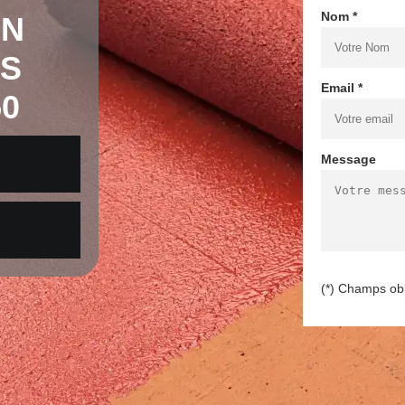
Nom *
EN
LS
Email *
50
Message
(*) Champs obl