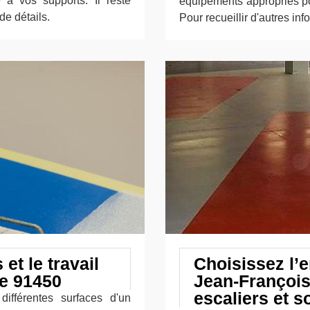
à vos supports. Il reste
équipements appropriés pou
de détails.
Pour recueillir d'autres in
et le travail
Choisissez l’e
le 91450
Jean-François
escaliers et s
différentes surfaces d'un