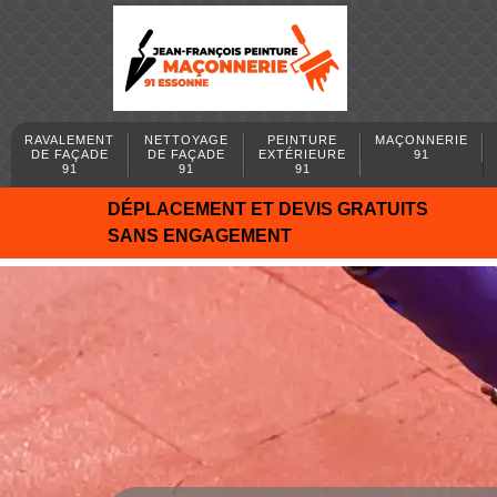
RAVALEMENT
NETTOYAGE
PEINTURE
MAÇONNERIE
DE FAÇADE
DE FAÇADE
EXTÉRIEURE
91
91
91
91
DÉPLACEMENT ET DEVIS GRATUITS
SANS ENGAGEMENT