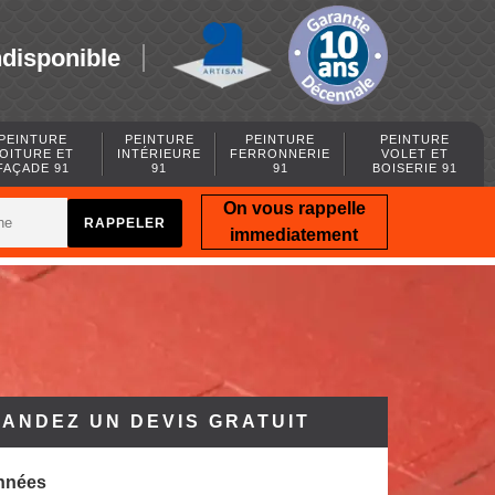
ndisponible
PEINTURE
PEINTURE
PEINTURE
PEINTURE
OITURE ET
INTÉRIEURE
FERRONNERIE
VOLET ET
FAÇADE 91
91
91
BOISERIE 91
On vous rappelle
immediatement
ANDEZ UN DEVIS GRATUIT
nnées