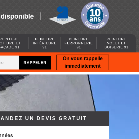
ndisponible
PEINTURE
PEINTURE
PEINTURE
PEINTURE
OITURE ET
INTÉRIEURE
FERRONNERIE
VOLET ET
FAÇADE 91
91
91
BOISERIE 91
On vous rappelle
immediatement
ANDEZ UN DEVIS GRATUIT
nnées