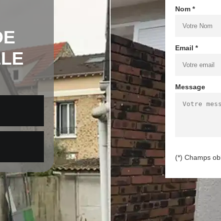
Nom *
DE
Email *
LLE
Message
(*) Champs obl