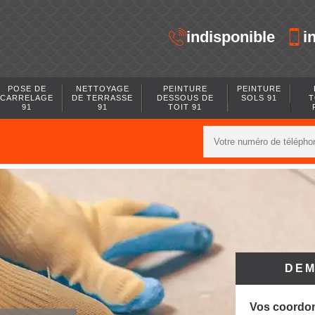
indisponible
i
POSE DE
NETTOYAGE
PEINTURE
PEINTURE
CARRELAGE
DE TERRASSE
DESSOUS DE
SOLS 91
T
91
91
TOIT 91
DEM
Vos coordo