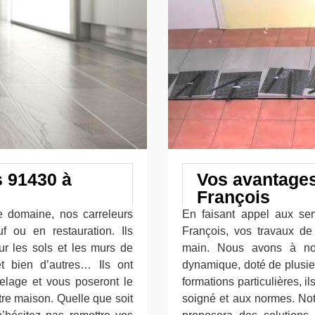
s 91430 à
Vos avantages
François
e domaine, nos carreleurs
En faisant appel aux ser
f ou en restauration. Ils
François, vos travaux d
ur les sols et les murs de
main. Nous avons à not
et bien d’autres… Ils ont
dynamique, doté de plusie
relage et vous poseront le
formations particulières, il
tre maison. Quelle que soit
soigné et aux normes. Not