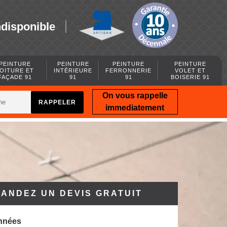
ndisponible
PEINTURE
PEINTURE
PEINTURE
PEINTURE
OITURE ET
INTÉRIEURE
FERRONNERIE
VOLET ET
FAÇADE 91
91
91
BOISERIE 91
On vous rappelle
immediatement
ANDEZ UN DEVIS GRATUIT
nnées