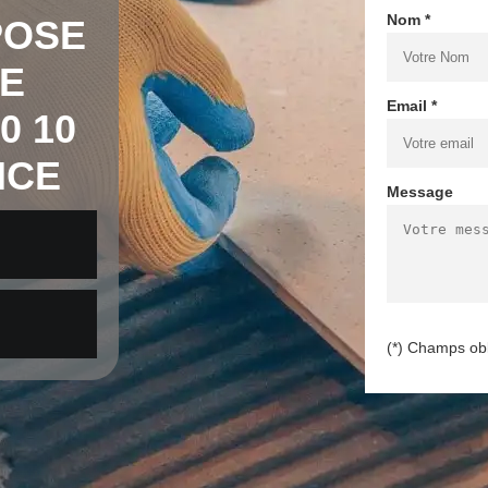
Nom *
POSE
E
Email *
0 10
NCE
Message
(*) Champs obl