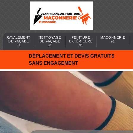
RAVALEMENT
NETTOYAGE
PEINTURE
MAÇONNERIE
DE FAÇADE
DE FAÇADE
EXTÉRIEURE
91
91
91
91
DÉPLACEMENT ET DEVIS GRATUITS
SANS ENGAGEMENT