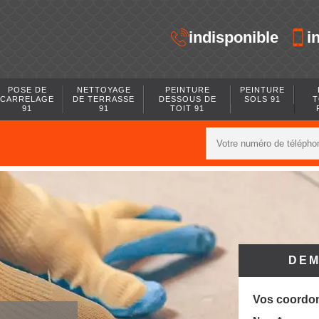
indisponible
i
POSE DE
NETTOYAGE
PEINTURE
PEINTURE
CARRELAGE
DE TERRASSE
DESSOUS DE
SOLS 91
T
91
91
TOIT 91
DEM
Vos coordo