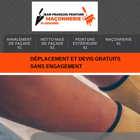
RAVALEMENT
NETTOYAGE
PEINTURE
MAÇONNERIE
DE FAÇADE
DE FAÇADE
EXTÉRIEURE
91
91
91
91
DÉPLACEMENT ET DEVIS GRATUITS
SANS ENGAGEMENT