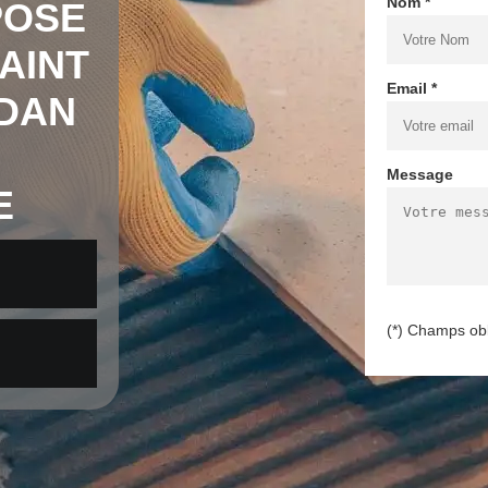
Nom *
POSE
AINT
Email *
DAN
Message
E
(*) Champs obl