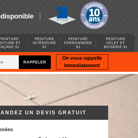
ndisponible
PEINTURE
PEINTURE
PEINTURE
PEINTURE
OITURE ET
INTÉRIEURE
FERRONNERIE
VOLET ET
FAÇADE 91
91
91
BOISERIE 91
On vous rappelle
immediatement
ANDEZ UN DEVIS GRATUIT
nnées