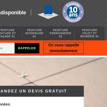
ndisponible
PEINTURE
PEINTURE
PEINTURE
PEINTURE
OITURE ET
INTÉRIEURE
FERRONNERIE
VOLET ET
FAÇADE 91
91
91
BOISERIE 91
On vous rappelle
immediatement
ANDEZ UN DEVIS GRATUIT
nnées