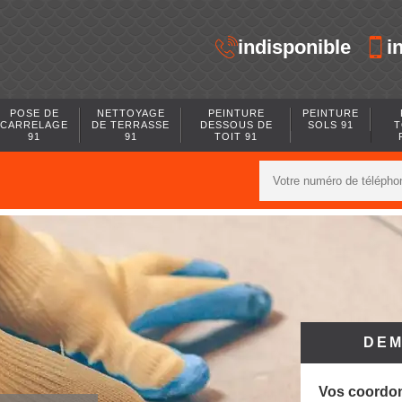
indisponible
i
POSE DE
NETTOYAGE
PEINTURE
PEINTURE
CARRELAGE
DE TERRASSE
DESSOUS DE
SOLS 91
T
91
91
TOIT 91
DEM
Vos coordo