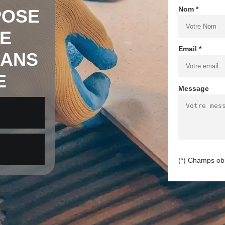
Nom *
POSE
E
Email *
 ANS
E
Message
(*) Champs obl