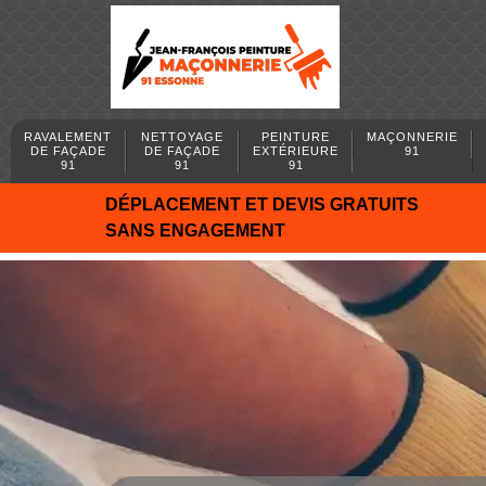
RAVALEMENT
NETTOYAGE
PEINTURE
MAÇONNERIE
DE FAÇADE
DE FAÇADE
EXTÉRIEURE
91
91
91
91
DÉPLACEMENT ET DEVIS GRATUITS
SANS ENGAGEMENT