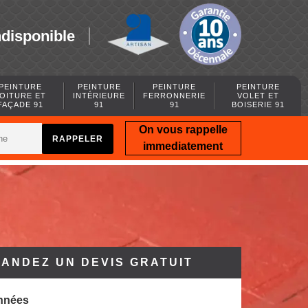
ndisponible
PEINTURE
PEINTURE
PEINTURE
PEINTURE
OITURE ET
INTÉRIEURE
FERRONNERIE
VOLET ET
FAÇADE 91
91
91
BOISERIE 91
On vous rappelle
immediatement
ANDEZ UN DEVIS GRATUIT
nnées