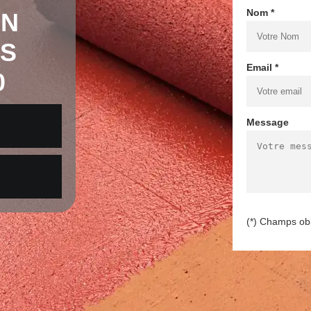
Nom *
EN
LS
Email *
0
Message
(*) Champs obl