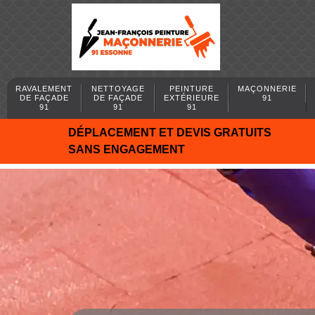
RAVALEMENT
NETTOYAGE
PEINTURE
MAÇONNERIE
DE FAÇADE
DE FAÇADE
EXTÉRIEURE
91
91
91
91
DÉPLACEMENT ET DEVIS GRATUITS
SANS ENGAGEMENT