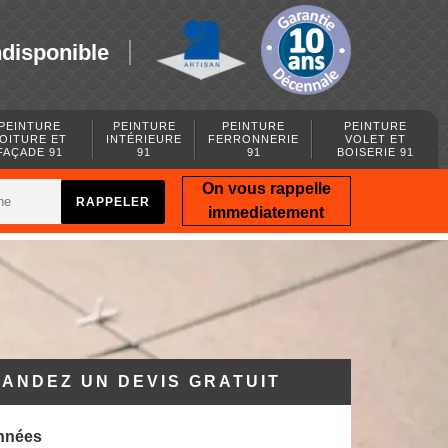
ndisponible
PEINTURE
PEINTURE
PEINTURE
PEINTURE
OITURE ET
INTÉRIEURE
FERRONNERIE
VOLET ET
FAÇADE 91
91
91
BOISERIE 91
On vous rappelle
immediatement
ANDEZ UN DEVIS GRATUIT
nnées