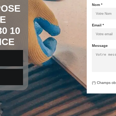
Nom *
POSE
E
Email *
0 10
NCE
Message
(*) Champs obl