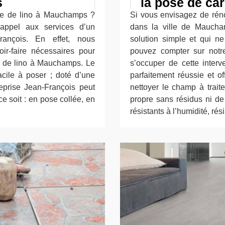
s
la pose de c
se de lino à Mauchamps ?
Si vous envisagez de rénov
 appel aux services d’un
dans la ville de Maucha
rançois. En effet, nous
solution simple et qui ne
r-faire nécessaires pour
pouvez compter sur notre
se de lino à Mauchamps. Le
s’occuper de cette interv
acile à poser ; doté d’une
parfaitement réussie et o
reprise Jean-François peut
nettoyer le champ à trait
ce soit : en pose collée, en
propre sans résidus ni d
résistants à l’humidité, rési