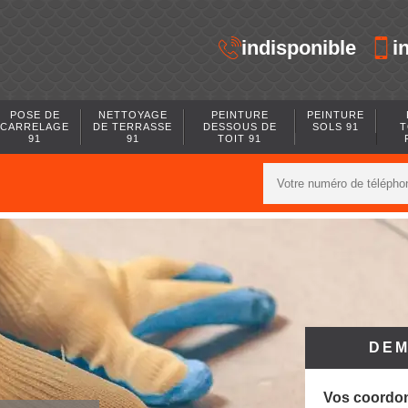
indisponible
i
POSE DE
NETTOYAGE
PEINTURE
PEINTURE
CARRELAGE
DE TERRASSE
DESSOUS DE
SOLS 91
T
91
91
TOIT 91
DEM
Vos coordo