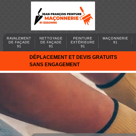
RAVALEMENT
NETTOYAGE
PEINTURE
MAÇONNERIE
DE FAÇADE
DE FAÇADE
EXTÉRIEURE
91
91
91
91
DÉPLACEMENT ET DEVIS GRATUITS
SANS ENGAGEMENT