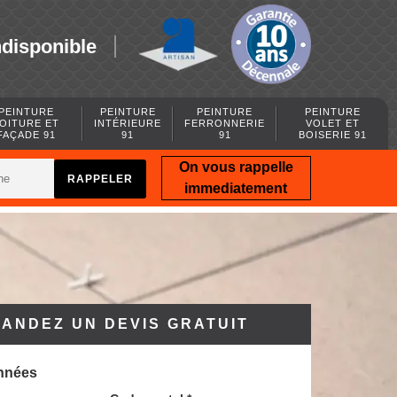
ndisponible
PEINTURE
PEINTURE
PEINTURE
PEINTURE
OITURE ET
INTÉRIEURE
FERRONNERIE
VOLET ET
FAÇADE 91
91
91
BOISERIE 91
On vous rappelle
immediatement
ANDEZ UN DEVIS GRATUIT
nnées