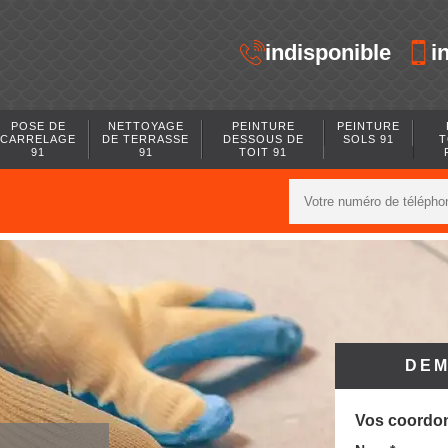
indisponible
i
POSE DE
NETTOYAGE
PEINTURE
PEINTURE
CARRELAGE
DE TERRASSE
DESSOUS DE
SOLS 91
T
91
91
TOIT 91
DEM
Vos coordo