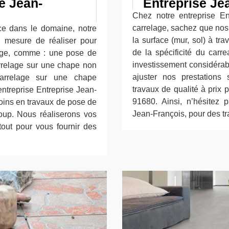
e Jean-
Entreprise Je
Chez notre entreprise E
carrelage, sachez que nos t
ce dans le domaine, notre
la surface (mur, sol) à trav
n mesure de réaliser pour
de la spécificité du carr
age, comme : une pose de
investissement considérab
arrelage sur une chape non
ajuster nos prestations
carrelage sur une chape
travaux de qualité à prix
ntreprise Entreprise Jean-
91680. Ainsi, n’hésitez p
oins en travaux de pose de
Jean-François, pour des t
oup. Nous réaliserons vos
 tout pour vous fournir des