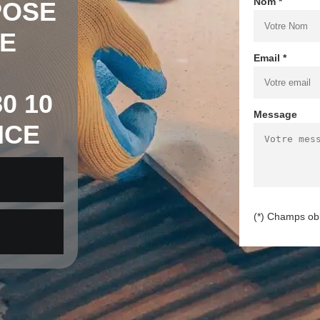
Nom *
POSE
E
Email *
0 10
Message
NCE
(*) Champs obl