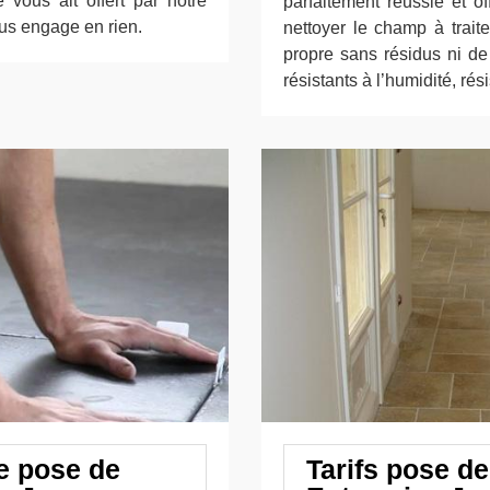
vous ait offert par notre
parfaitement réussie et o
ous engage en rien.
nettoyer le champ à trait
propre sans résidus ni d
résistants à l’humidité, rési
e pose de
Tarifs pose d