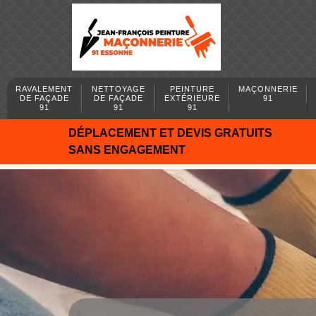
RAVALEMENT
NETTOYAGE
PEINTURE
MAÇONNERIE
DE FAÇADE
DE FAÇADE
EXTÉRIEURE
91
91
91
91
DÉPLACEMENT ET DEVIS GRATUITS
SANS ENGAGEMENT