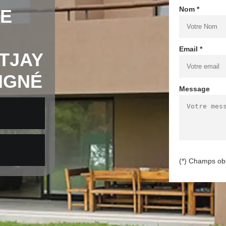
Nom *
DE
Email *
TJAY
OIGNÉ
Message
(*) Champs obl