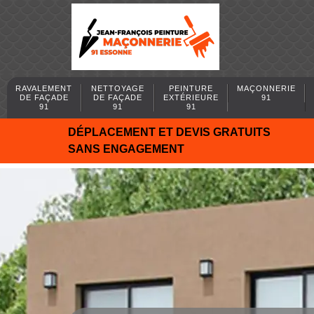
RAVALEMENT
NETTOYAGE
PEINTURE
MAÇONNERIE
DE FAÇADE
DE FAÇADE
EXTÉRIEURE
91
91
91
91
DÉPLACEMENT ET DEVIS GRATUITS
SANS ENGAGEMENT