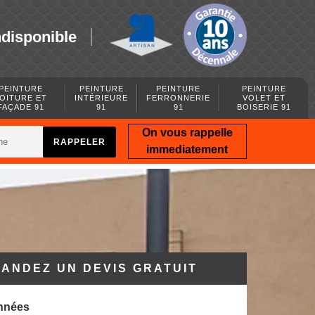
ndisponible
PEINTURE
PEINTURE
PEINTURE
PEINTURE
OITURE ET
INTÉRIEURE
FERRONNERIE
VOLET ET
FAÇADE 91
91
91
BOISERIE 91
On vous rappelle
immediatement
ANDEZ UN DEVIS GRATUIT
nnées