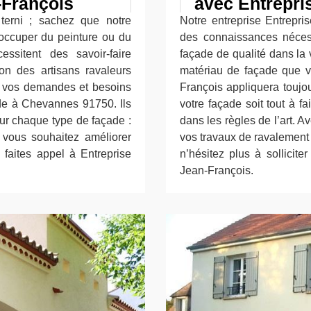
-François
avec Entrepri
erni ; sachez que notre
Notre entreprise Entrepri
’occuper du peinture ou du
des connaissances néces
ssitent des savoir-faire
façade de qualité dans la 
ion des artisans ravaleurs
matériau de façade que vo
es vos demandes et besoins
François appliquera toujo
ade à Chevannes 91750. Ils
votre façade soit tout à f
our chaque type de façade :
dans les règles de l’art. 
si vous souhaitez améliorer
vos travaux de ravalement 
faites appel à Entreprise
n’hésitez plus à sollicite
Jean-François.