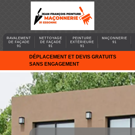
RAVALEMENT
NETTOYAGE
PEINTURE
MAÇONNERIE
DE FAÇADE
DE FAÇADE
EXTÉRIEURE
91
91
91
91
DÉPLACEMENT ET DEVIS GRATUITS
SANS ENGAGEMENT