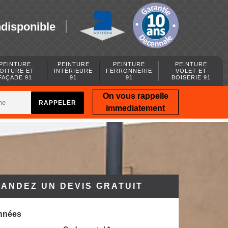
ndisponible
PEINTURE
PEINTURE
PEINTURE
PEINTURE
OITURE ET
INTÉRIEURE
FERRONNERIE
VOLET ET
FAÇADE 91
91
91
BOISERIE 91
On vous rappelle
immediatement
ANDEZ UN DEVIS GRATUIT
nnées