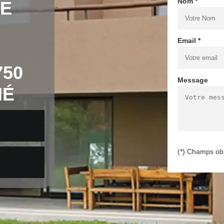
Nom *
DE
Email *
750
Message
NÉ
(*) Champs obl