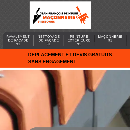
RAVALEMENT
NETTOYAGE
PEINTURE
MAÇONNERIE
DE FAÇADE
DE FAÇADE
EXTÉRIEURE
91
91
91
91
DÉPLACEMENT ET DEVIS GRATUITS
SANS ENGAGEMENT