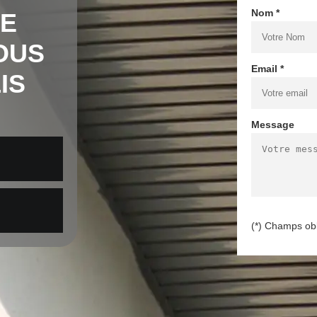
Nom *
DE
OUS
Email *
IS
Message
(*) Champs obl