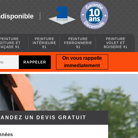
ndisponible
PEINTURE
PEINTURE
PEINTURE
PEINTURE
OITURE ET
INTÉRIEURE
FERRONNERIE
VOLET ET
FAÇADE 91
91
91
BOISERIE 91
On vous rappelle
immediatement
ANDEZ UN DEVIS GRATUIT
nnées