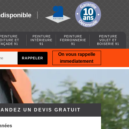
ndisponible
PEINTURE
PEINTURE
PEINTURE
PEINTURE
OITURE ET
INTÉRIEURE
FERRONNERIE
VOLET ET
FAÇADE 91
91
91
BOISERIE 91
On vous rappelle
immediatement
ANDEZ UN DEVIS GRATUIT
nnées