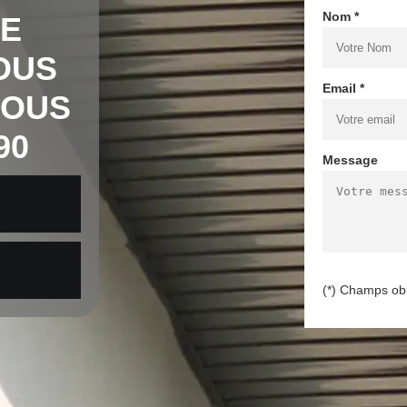
Nom *
DE
OUS
Email *
SOUS
90
Message
(*) Champs obl