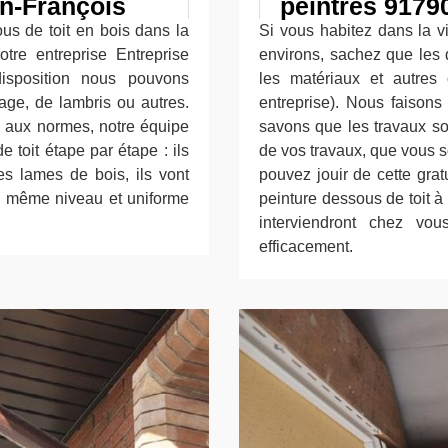
an-François
peintres 9179
us de toit en bois dans la
Si vous habitez dans la v
tre entreprise Entreprise
environs, sachez que les 
isposition nous pouvons
les matériaux et autres o
rage, de lambris ou autres.
entreprise). Nous faisons
s aux normes, notre équipe
savons que les travaux so
 toit étape par étape : ils
de vos travaux, que vous s
es lames de bois, ils vont
pouvez jouir de cette grat
au même niveau et uniforme
peinture dessous de toit à
interviendront chez vou
efficacement.