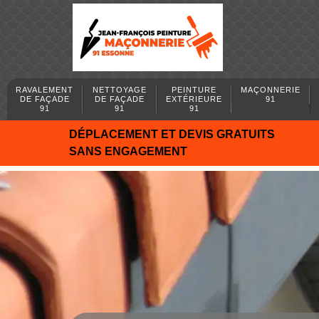
RAVALEMENT
NETTOYAGE
PEINTURE
MAÇONNERIE
DE FAÇADE
DE FAÇADE
EXTÉRIEURE
91
91
91
91
DÉPLACEMENT ET DEVIS GRATUITS
SANS ENGAGEMENT