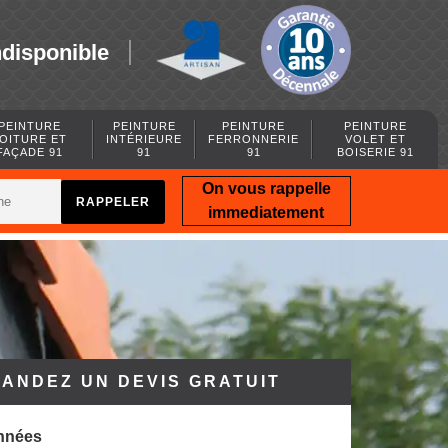
ndisponible
PEINTURE
PEINTURE
PEINTURE
PEINTURE
OITURE ET
INTÉRIEURE
FERRONNERIE
VOLET ET
FAÇADE 91
91
91
BOISERIE 91
On vous rappelle
immediatement
ANDEZ UN DEVIS GRATUIT
nnées