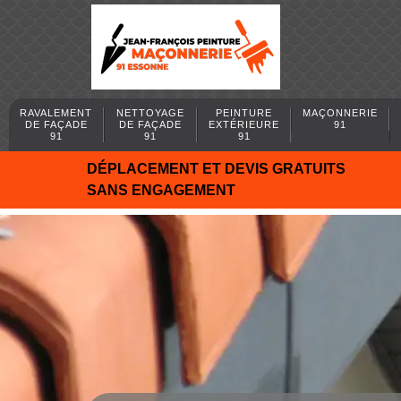
RAVALEMENT
NETTOYAGE
PEINTURE
MAÇONNERIE
DE FAÇADE
DE FAÇADE
EXTÉRIEURE
91
91
91
91
DÉPLACEMENT ET DEVIS GRATUITS
SANS ENGAGEMENT