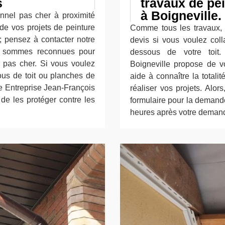
s
travaux de pei
à Boigneville.
onnel pas cher à proximité
 de vos projets de peinture
Comme tous les travaux, 
; pensez à contacter notre
devis si vous voulez coll
us sommes reconnues pour
dessous de votre toit.
x pas cher. Si vous voulez
Boigneville propose de vo
ous de toit ou planches de
aide à connaître la total
ise Entreprise Jean-François
réaliser vos projets. Alors
 de les protéger contre les
formulaire pour la demande
heures après votre deman