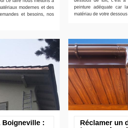
dessous de toit, c’est à
our ce faire nous mettons à
peinture adéquate car l
matériaux modernes et des
matériau de votre dessous d
 demandes et besoins, nos
 Boigneville :
Réclamer un d