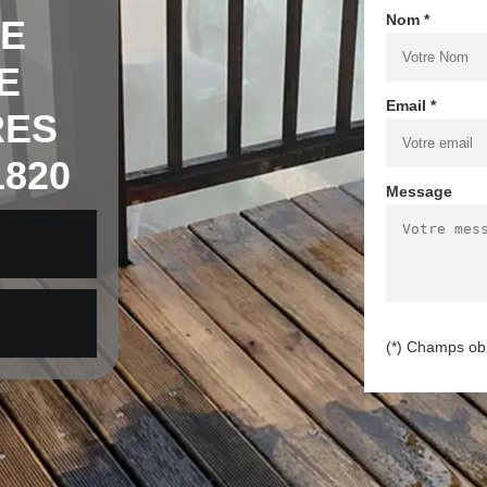
Nom *
DE
E
Email *
RES
820
Message
(*) Champs obl