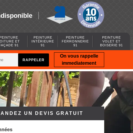
ndisponible
PEINTURE
PEINTURE
PEINTURE
PEINTURE
OITURE ET
INTÉRIEURE
FERRONNERIE
VOLET ET
FAÇADE 91
91
91
BOISERIE 91
On vous rappelle
immediatement
ANDEZ UN DEVIS GRATUIT
nnées