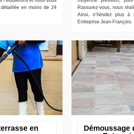
 l’étudierons et nous vous
moyenne pression, pour 
n détaillée en moins de 24
Rassurez-vous, nous réali
Ainsi, n’hésitez plus à s
Entreprise Jean-François.
terrasse en
Démoussage d