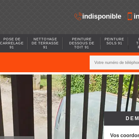
indisponible
i
POSE DE
NETTOYAGE
PEINTURE
PEINTURE
CARRELAGE
DE TERRASSE
DESSOUS DE
SOLS 91
T
91
91
TOIT 91
DEM
Vos coordo