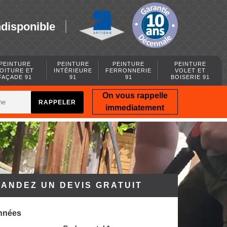
ndisponible
PEINTURE
PEINTURE
PEINTURE
PEINTURE
OITURE ET
INTÉRIEURE
FERRONNERIE
VOLET ET
FAÇADE 91
91
91
BOISERIE 91
On vous rappelle
immediatement
ANDEZ UN DEVIS GRATUIT
nnées