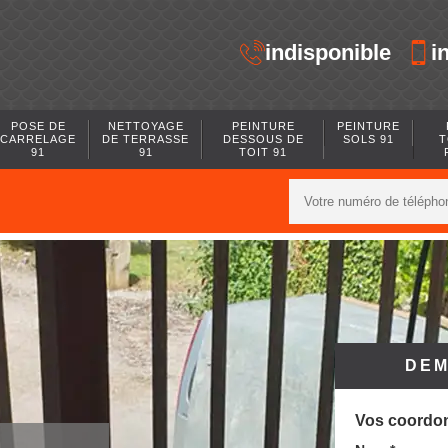
indisponible
i
POSE DE
NETTOYAGE
PEINTURE
PEINTURE
CARRELAGE
DE TERRASSE
DESSOUS DE
SOLS 91
T
91
91
TOIT 91
DEM
Vos coordo