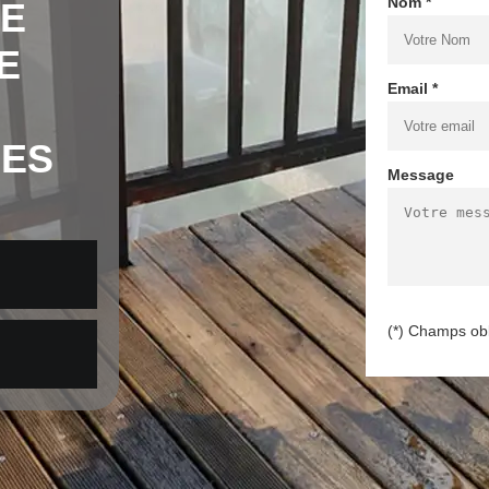
Nom *
DE
E
Email *
ES
Message
(*) Champs obl