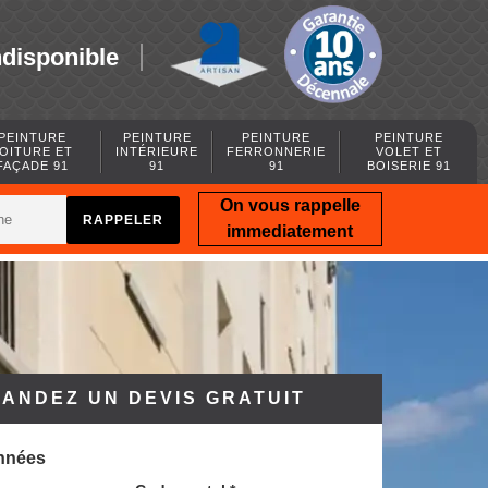
ndisponible
PEINTURE
PEINTURE
PEINTURE
PEINTURE
OITURE ET
INTÉRIEURE
FERRONNERIE
VOLET ET
FAÇADE 91
91
91
BOISERIE 91
On vous rappelle
immediatement
ANDEZ UN DEVIS GRATUIT
nnées