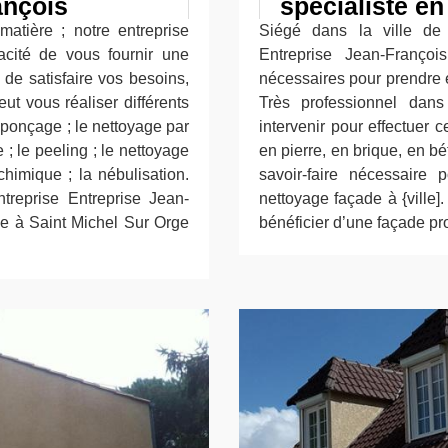
ançois
spécialiste e
atière ; notre entreprise
Siégé dans la ville de 
acité de vous fournir une
Entreprise Jean-Franço
de satisfaire vos besoins,
nécessaires pour prendre 
ut vous réaliser différents
Très professionnel dan
 ponçage ; le nettoyage par
intervenir pour effectuer 
 le peeling ; le nettoyage
en pierre, en brique, en b
chimique ; la nébulisation.
savoir-faire nécessaire 
ntreprise Entreprise Jean-
nettoyage façade à {ville]
de à Saint Michel Sur Orge
bénéficier d’une façade pr