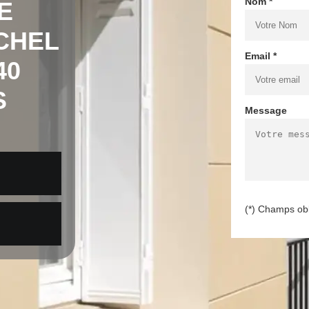
Nom *
E
CHEL
Email *
40
S
Message
(*) Champs obl