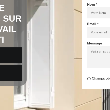
Nom *
E
 SUR
Email *
VAIL
I
Message
(*) Champs obl