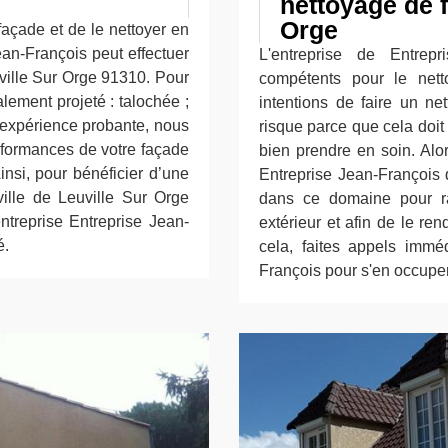
nettoyage de 
Orge
façade et de le nettoyer en
an-François peut effectuer
L'entreprise de Entrep
ville Sur Orge 91310. Pour
compétents pour le net
alement projeté : talochée ;
intentions de faire un n
e expérience probante, nous
risque parce que cela doi
erformances de votre façade
bien prendre en soin. Alo
insi, pour bénéficier d’une
Entreprise Jean-François 
ville de Leuville Sur Orge
dans ce domaine pour r
ntreprise Entreprise Jean-
extérieur et afin de le re
é.
cela, faites appels immé
François pour s'en occuper