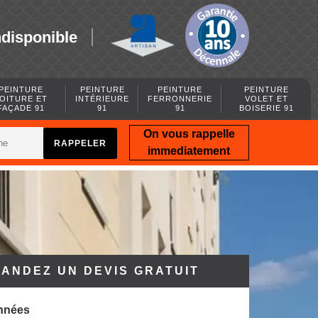
ndisponible
PEINTURE
PEINTURE
PEINTURE
PEINTURE
OITURE ET
INTÉRIEURE
FERRONNERIE
VOLET ET
FAÇADE 91
91
91
BOISERIE 91
On vous rappelle
immediatement
ANDEZ UN DEVIS GRATUIT
nnées