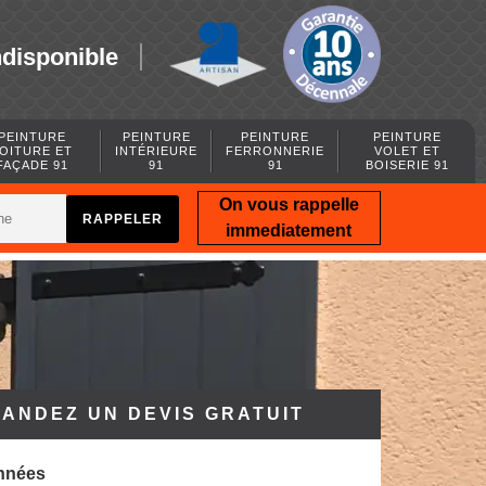
ndisponible
PEINTURE
PEINTURE
PEINTURE
PEINTURE
OITURE ET
INTÉRIEURE
FERRONNERIE
VOLET ET
FAÇADE 91
91
91
BOISERIE 91
On vous rappelle
immediatement
ANDEZ UN DEVIS GRATUIT
nnées