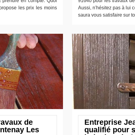
 à prendre en compte. Quoi
91640 pour les travaux de 
 propose les prix les moins
Aussi, n'hésitez pas à lui c
saura vous satisfaire sur t
ravaux de
Entreprise Je
ontenay Les
qualifié pour 