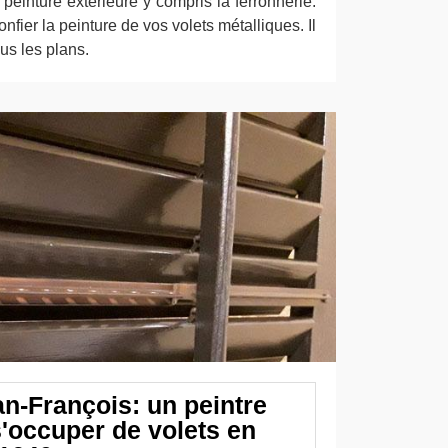
peinture extérieure y compris la ferronnerie.
onfier la peinture de vos volets métalliques. Il
ous les plans.
an-François: un peintre
s'occuper de volets en