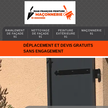
RAVALEMENT
NETTOYAGE
PEINTURE
MAÇONNERIE
DE FAÇADE
DE FAÇADE
EXTÉRIEURE
91
91
91
91
DÉPLACEMENT ET DEVIS GRATUITS
SANS ENGAGEMENT