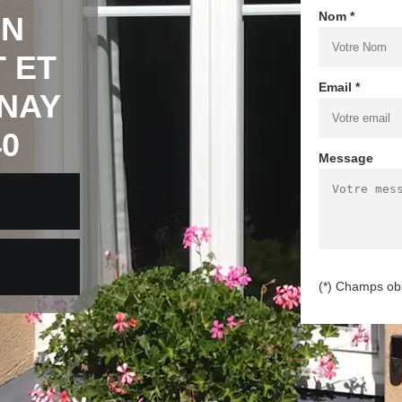
Nom *
EN
 ET
Email *
ENAY
40
Message
(*) Champs obl