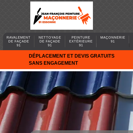
RAVALEMENT
NETTOYAGE
PEINTURE
MAÇONNERIE
DE FAÇADE
DE FAÇADE
EXTÉRIEURE
91
91
91
91
DÉPLACEMENT ET DEVIS GRATUITS
SANS ENGAGEMENT