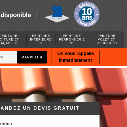
ndisponible
PEINTURE
PEINTURE
PEINTURE
PEINTURE
OITURE ET
INTÉRIEURE
FERRONNERIE
VOLET ET
FAÇADE 91
91
91
BOISERIE 91
On vous rappelle
immediatement
ANDEZ UN DEVIS GRATUIT
nnées