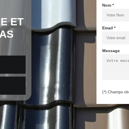
Nom *
E ET
Email *
RAS
Message
(*) Champs obl