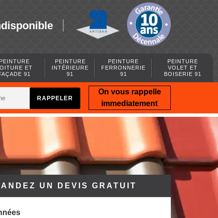
ndisponible
PEINTURE
PEINTURE
PEINTURE
PEINTURE
OITURE ET
INTÉRIEURE
FERRONNERIE
VOLET ET
FAÇADE 91
91
91
BOISERIE 91
On vous rappelle
immediatement
ANDEZ UN DEVIS GRATUIT
nnées