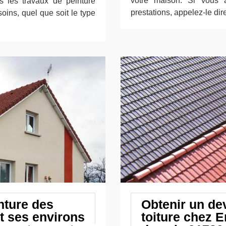
votre maison. Si vous 
s les travaux de peinture
prestations, appelez-le dir
oins, quel que soit le type
nture des
Obtenir un dev
et ses environs
toiture chez 