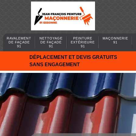
RAVALEMENT
NETTOYAGE
PEINTURE
MAÇONNERIE
DE FAÇADE
DE FAÇADE
EXTÉRIEURE
91
91
91
91
DÉPLACEMENT ET DEVIS GRATUITS
SANS ENGAGEMENT