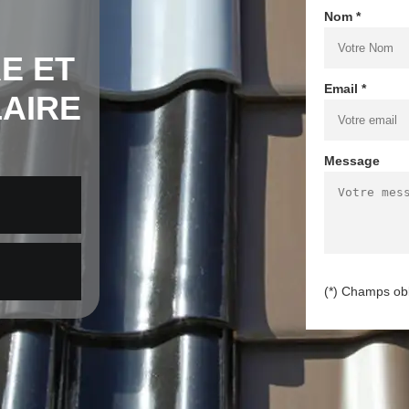
Nom *
E ET
Email *
LAIRE
Message
(*) Champs obl