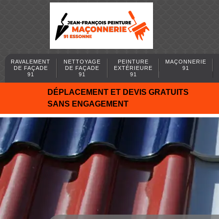
RAVALEMENT
NETTOYAGE
PEINTURE
MAÇONNERIE
DE FAÇADE
DE FAÇADE
EXTÉRIEURE
91
91
91
91
DÉPLACEMENT ET DEVIS GRATUITS
SANS ENGAGEMENT