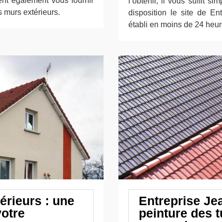
vent également vous fournir
l’obtenir, il vous suffit s
s murs extérieurs.
disposition le site de En
établi en moins de 24 heur
érieurs : une
Entreprise Je
votre
peinture des t