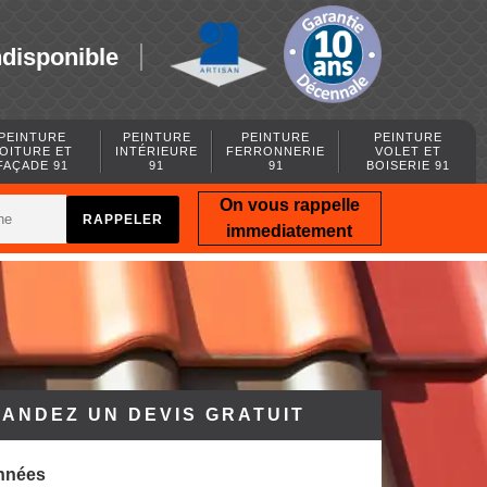
ndisponible
PEINTURE
PEINTURE
PEINTURE
PEINTURE
OITURE ET
INTÉRIEURE
FERRONNERIE
VOLET ET
FAÇADE 91
91
91
BOISERIE 91
On vous rappelle
immediatement
ANDEZ UN DEVIS GRATUIT
nnées