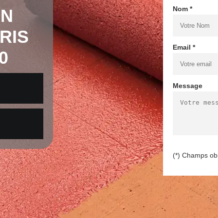
Nom *
EN
RIS
Email *
0
Message
(*) Champs obl