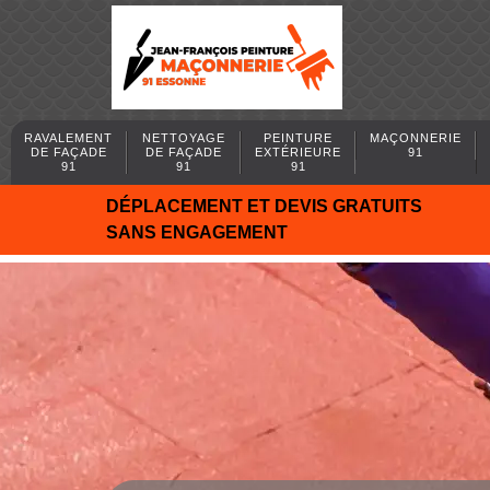
RAVALEMENT
NETTOYAGE
PEINTURE
MAÇONNERIE
DE FAÇADE
DE FAÇADE
EXTÉRIEURE
91
91
91
91
DÉPLACEMENT ET DEVIS GRATUITS
SANS ENGAGEMENT