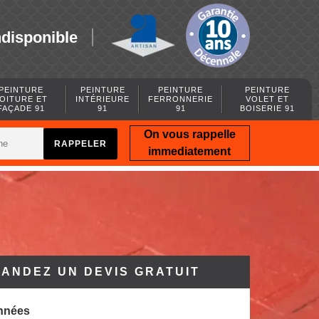
ndisponible
PEINTURE
PEINTURE
PEINTURE
PEINTURE
OITURE ET
INTÉRIEURE
FERRONNERIE
VOLET ET
FAÇADE 91
91
91
BOISERIE 91
On vous rappelle
immediatement
ANDEZ UN DEVIS GRATUIT
nnées