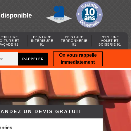
ndisponible
PEINTURE
PEINTURE
PEINTURE
PEINTURE
OITURE ET
INTÉRIEURE
FERRONNERIE
VOLET ET
FAÇADE 91
91
91
BOISERIE 91
On vous rappelle
immediatement
ANDEZ UN DEVIS GRATUIT
nnées