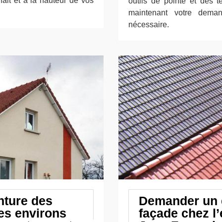
fait et à la hauteur de vos
outils de pointe et des t
maintenant votre dema
nécessaire.
nture des
Demander un d
es environs
façade chez l’