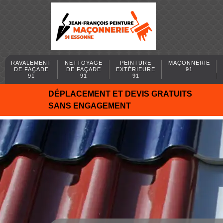
RAVALEMENT
NETTOYAGE
PEINTURE
MAÇONNERIE
DE FAÇADE
DE FAÇADE
EXTÉRIEURE
91
91
91
91
DÉPLACEMENT ET DEVIS GRATUITS
SANS ENGAGEMENT