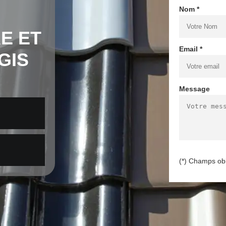
Nom *
E ET
Email *
GIS
Message
(*) Champs obl