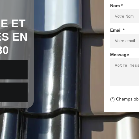
Nom *
E ET
Email *
S EN
30
Message
(*) Champs obl