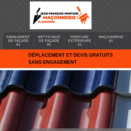
RAVALEMENT
NETTOYAGE
PEINTURE
MAÇONNERIE
DE FAÇADE
DE FAÇADE
EXTÉRIEURE
91
91
91
91
DÉPLACEMENT ET DEVIS GRATUITS
SANS ENGAGEMENT