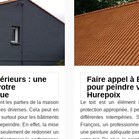
érieurs : une
Faire appel à
votre
pour peindre v
que
Hurepoix
ont les parties de la maison
Le toit est un élément 
ries diverses. Cela peut en
protection appropriée, il p
 surtout pour les bâtiments
différentes intempéries. 
repeindre. En effet, la mise
François, un professionnel
n seulement de redonner un
une peinture adéquate per