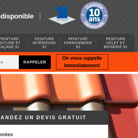
ndisponible
PEINTURE
PEINTURE
PEINTURE
PEINTURE
OITURE ET
INTÉRIEURE
FERRONNERIE
VOLET ET
FAÇADE 91
91
91
BOISERIE 91
On vous rappelle
immediatement
ANDEZ UN DEVIS GRATUIT
nnées