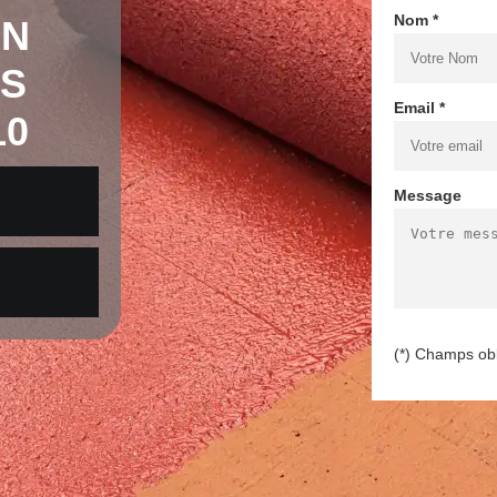
Nom *
EN
LS
Email *
10
Message
(*) Champs obl