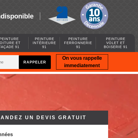
ndisponible
PEINTURE
PEINTURE
PEINTURE
PEINTURE
OITURE ET
INTÉRIEURE
FERRONNERIE
VOLET ET
FAÇADE 91
91
91
BOISERIE 91
On vous rappelle
immediatement
ANDEZ UN DEVIS GRATUIT
nnées