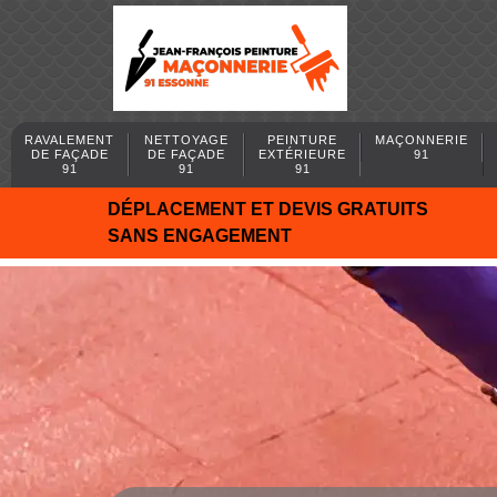
RAVALEMENT
NETTOYAGE
PEINTURE
MAÇONNERIE
DE FAÇADE
DE FAÇADE
EXTÉRIEURE
91
91
91
91
DÉPLACEMENT ET DEVIS GRATUITS
SANS ENGAGEMENT